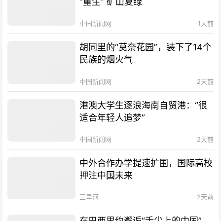
“重生” 矿山复绿
中国新闻网
1天前
胡同里的“莫奈花园”，装下了14个
民族的烟火气
中国新闻网
2天前
港澳大学生逐浪海南自贸港：“很
适合年轻人追梦”
中国新闻网
2天前
中外合作办学提速扩围，国际高校
押注中国未来
三里河
2天前
在巴西里约邂逅“舌尖上的中国”