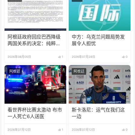
阿根廷政府回应巴西降级
中方：乌克兰问题局势发
两国关系的决定：纯粹意
展令人担忧
识形态问题
2026年08月05日
1
2026年07月28日
0
阿根廷
阿根廷
看世界杯比赛太激动 布市
斯卡洛尼：运气在我们这
一人死亡6人送医
一边
2026年07月12日
1
2026年07月12日
0