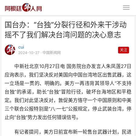
国台办：“台独”分裂行径和外来干涉动
摇不了我们解决台湾问题的决心意志
cui
关注
2024-10-27
· 中国新闻网
中新社北京10月27日电 国务院台办发言人朱凤莲27日
国台办：“台独”分裂行径和外来干
应询表示，我们坚决反对美国向中国台湾地区出售武器，这
涉动摇不了我们解决台
一立场是一贯的、明确的。美方一再违背其领导人“不支持
台独”的承诺，助长“台独”冒险行径，破坏台海地区和平稳
定。我们对此坚决反对，敦促美方恪守一个中国原则和中美
三个联合公报特别是“八·一七”公报规定，停止武装台湾，停
止向“台独”势力发出任何错误信号。
有记者提问，美方日前宣布新一轮售台武器计划，民进