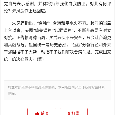
党当局表示感谢，并称将持续强化自我防卫。对此有何评
论？朱凤莲作上述回应。
朱凤莲指出，“台独”与台海和平水火不容。赖清德当局
上台以来，妄图“倚美谋独”“以武谋独”，不断升高两岸对立
对抗。正告赖清德当局，买武器买不来安全，只会让台湾更
加兵凶战危。祖国统一是历史必然，“台独”分裂行径和外来
干涉阻挡不了大势，动摇不了我们解决台湾问题、完成国家
统一的决心意志。(完)
转载本网稿件不得篡改稿件主题，本网所载内容若涉及侵权请联系
删除。
赞
打赏
0