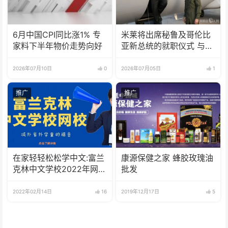
6月中国CPI同比涨1% 专
米莱将出席秘鲁及哥伦比
家料下半年物价走势向好
亚新总统的就职仪式 与地
区右翼领导人加强联系
2026年07月10日
0
2026年07月05日
1
推广
推广
在家轻轻松松学中文:富兰
康源保健之家 蜂胶玫瑰油
克林中文学校2022年网校
批发
招生啦
2022年02月14日
16
2019年12月17日
5