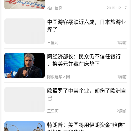
推广信息
2019-12-17
中国游客暴跌近六成，日本旅游业
疼了
三里河
1周前
阿经济部长：民众仍不信任银行
，换美元并藏在床垫下
阿根廷华人网
1周前
欧盟罚了中美企业，却伤了欧洲自
己
三里河
2周前
特朗普：美国将用伊朗资金“赔偿”