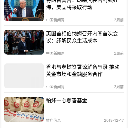
特朗普警告：胡塞武装若封锁红
海，美国将采取行动
中国新闻网
2周前
英国首相伯纳姆召开内阁首次会
议：纾解民众生活成本
中国新闻网
2周前
香港与老挝签署谅解备忘录 推动
黄金市场和金融服务合作
中国新闻网
2周前
铂烽一心慈善基金
推广信息
2019-12-17