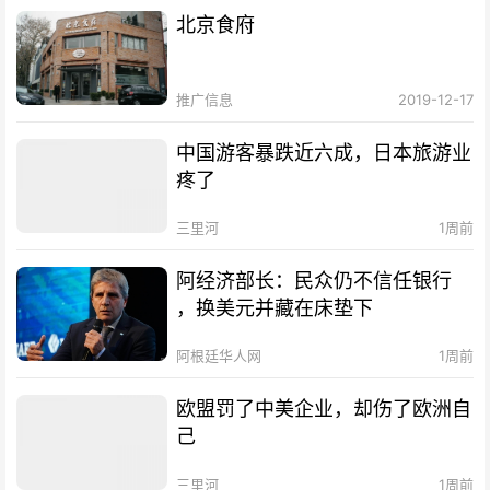
北京食府
推广信息
2019-12-17
中国游客暴跌近六成，日本旅游业
疼了
三里河
1周前
阿经济部长：民众仍不信任银行
，换美元并藏在床垫下
阿根廷华人网
1周前
欧盟罚了中美企业，却伤了欧洲自
己
三里河
1周前