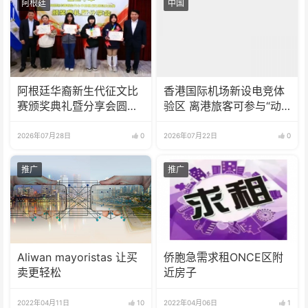
阿根廷
中国
阿根廷华裔新生代征文比
香港国际机场新设电竞体
赛颁奖典礼暨分享会圆满
验区 离港旅客可参与“动
举办
感挑战”
2026年07月28日
0
2026年07月22日
0
推广
推广
Aliwan mayoristas 让买
侨胞急需求租ONCE区附
卖更轻松
近房子
2022年04月11日
10
2022年04月06日
1