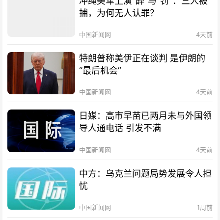
冲绳美军上演“醉”与“罚”：三人被
捕，为何无人认罪？
中国新闻网
4天前
特朗普称美伊正在谈判 是伊朗的
“最后机会”
中国新闻网
4天前
日媒：高市早苗已两月未与外国领
导人通电话 引发不满
中国新闻网
4天前
中方：乌克兰问题局势发展令人担
忧
中国新闻网
1周前