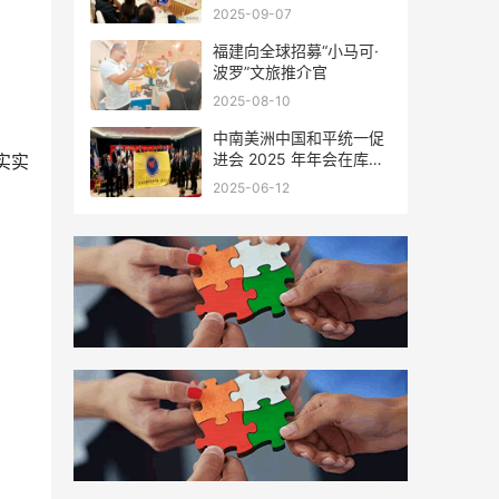
会座谈
2025-09-07
福建向全球招募“小马可·
波罗”文旅推介官
2025-08-10
中南美洲中国和平统一促
进会 2025 年年会在库拉
实实
索圆满举行，共绘反“独”
2025-06-12
促统宏伟蓝图