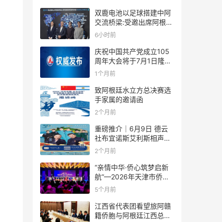
双鹿电池以足球搭建中阿
交流桥梁:受邀出席阿根廷
足协赞助商招待会！
6小时前
庆祝中国共产党成立105
周年大会将于7月1日隆重
举行
1个月前
致阿根廷水立方总决赛选
手家属的邀请函
2个月前
重磅推介｜6月9日 德云
社布宜诺斯艾利斯相声专
场！国风曲艺邂逅南美风
2个月前
情，多元文化狂欢全城集
结！
“亲情中华·侨心筑梦启新
航”—2026年天津市侨界
新春联谊活动成功举办
5个月前
江西省代表团看望旅阿赣
籍侨胞与阿根廷江西总商