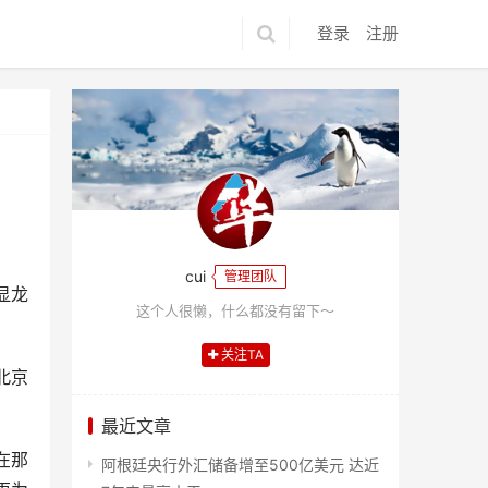
登录
注册
cui
管理团队
显龙
这个人很懒，什么都没有留下～
关注TA
北京
最近文章
在那
阿根廷央行外汇储备增至500亿美元 达近