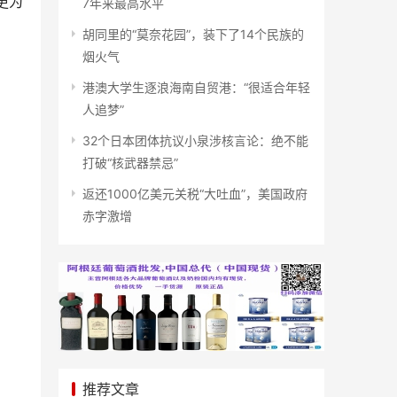
更为
7年来最高水平
胡同里的“莫奈花园”，装下了14个民族的
烟火气
港澳大学生逐浪海南自贸港：“很适合年轻
人追梦”
32个日本团体抗议小泉涉核言论：绝不能
打破“核武器禁忌”
返还1000亿美元关税“大吐血”，美国政府
赤字激增
推荐文章