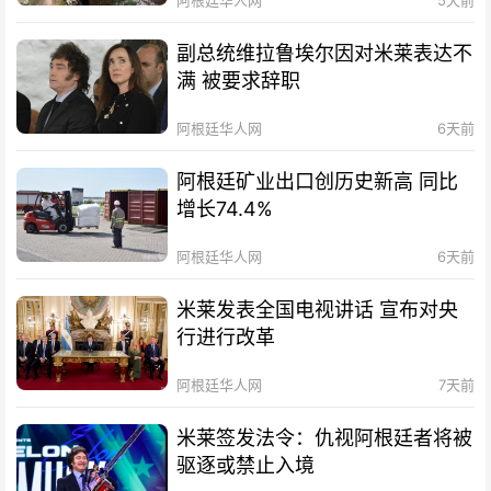
副总统维拉鲁埃尔因对米莱表达不
满 被要求辞职
阿根廷华人网
6天前
阿根廷矿业出口创历史新高 同比
增长74.4%
阿根廷华人网
6天前
米莱发表全国电视讲话 宣布对央
行进行改革
阿根廷华人网
7天前
米莱签发法令：仇视阿根廷者将被
驱逐或禁止入境