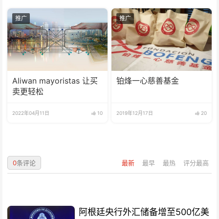
推广
推广
Aliwan mayoristas 让买
铂烽一心慈善基金
卖更轻松
2022年04月11日
10
2019年12月17日
20
0
条评论
最新
最早
最热
评分最高
阿根廷央行外汇储备增至500亿美