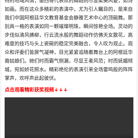
特的地域风情；墨西哥代表队的舞蹈则尽显柔美风姿，如诗
如画。而在这众多精彩的表演中，尤为引人瞩目的，是来自
我们中国阿根廷华文教育基金会静雅艺术中心的顶碗舞。那
别具一格的表演如同一颗璀璨明珠，瞬间惊艳全场。灵动的
步伐似清风拂柳，行云流水般的舞蹈动作仿佛天女散花，高
难度的技巧与头上瓷碗的稳定完美融合，令人叹为观止。观
众和评委们皆屏气凝神，目光紧紧追随着舞台上的阿根廷华
裔姑娘们。她们时而霸气侧漏，尽显王者风范；时而妩媚倾
城，宛如娇花照水。精彩绝伦的表演引来全场雷鸣般的阵阵
掌声，欢呼声此起彼伏。
点击观看精彩获奖视频↓↓↓