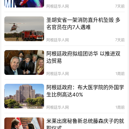
阿根廷华人网
7天前
圣胡安省一架消防直升机坠毁 多
名官员在内7人遇难
阿根廷华人网
7天前
阿根廷政府拟组团访华 以推进双
边贸易
阿根廷华人网
1周前
阿根廷政府：布大医学院的外国学
生比例高达40%
阿根廷华人网
1周前
米莱出席秘鲁新总统藤森庆子的就
职仪式