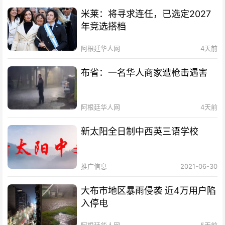
米莱：将寻求连任，已选定2027
年竞选搭档
阿根廷华人网
4天前
布省：一名华人商家遭枪击遇害
阿根廷华人网
4天前
新太阳全日制中西英三语学校
推广信息
2021-06-30
大布市地区暴雨侵袭 近4万用户陷
入停电
阿根廷华人网
5天前