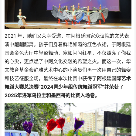
2021 年，她们又荣幸受邀，在阿根廷国家众议院的文艺表
演中翩翩起舞。孩子们身着鲜艳如霞的红色衣裙，于阿根廷
国会金色大厅中轻盈舞动，宛如闪闪红星，不仅照亮了你我
的心尖，更点燃了中阿文化交融的希望之火。而这一次，华
文教育基金会静雅艺术中心的小演员们再一次用自己的舞姿
和技艺征服全场，最终在本次比赛中获得了
阿根廷国际艺术
舞蹈大赛总决赛“2024青少年组传统舞蹈冠军”并荣获了
2025年进军乌拉圭和墨西哥的比赛入场卷。