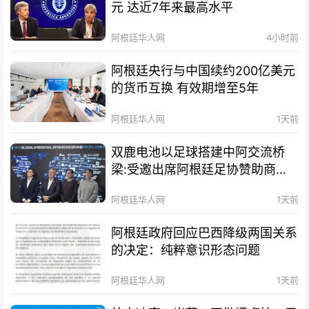
元 达近7年来最高水平
阿根廷华人网
4小时前
阿根廷央行与中国续约200亿美元
的货币互换 有效期增至5年
阿根廷华人网
1天前
双鹿电池以足球搭建中阿交流桥
梁:受邀出席阿根廷足协赞助商招
待会！
阿根廷华人网
1天前
阿根廷政府回应巴西降级两国关系
的决定：纯粹意识形态问题
阿根廷华人网
1天前