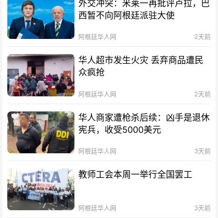
外交冲突：米莱一再批评卢拉，巴
西暂不向阿根廷派驻大使
阿根廷华人网
2天前
华人超市发生火灾 丢弃商品遭民
众疯抢
阿根廷华人网
2天前
华人商家遭枪杀后续：凶手是退休
宪兵，收受5000美元
阿根廷华人网
3天前
教师工会本周一举行全国罢工
阿根廷华人网
3天前