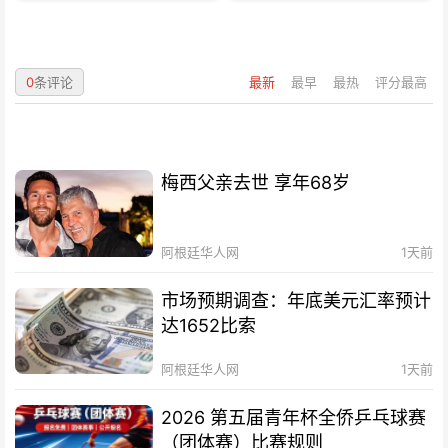
0
条评论
最新
最早
最热
评分最高
梅西父亲去世 享年68岁
阿根廷华人网
1天前
市场预期调查：年底美元汇率预计
达1652比索
阿根廷华人网
1天前
2026 第五届青年杯全侨乒乓球赛
（团体赛）比赛规则