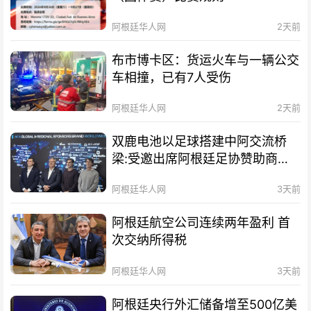
阿根廷华人网
2天前
布市博卡区：货运火车与一辆公交
车相撞，已有7人受伤
阿根廷华人网
2天前
双鹿电池以足球搭建中阿交流桥
梁:受邀出席阿根廷足协赞助商招
待会！
阿根廷华人网
3天前
阿根廷航空公司连续两年盈利 首
次交纳所得税
阿根廷华人网
3天前
阿根廷央行外汇储备增至500亿美