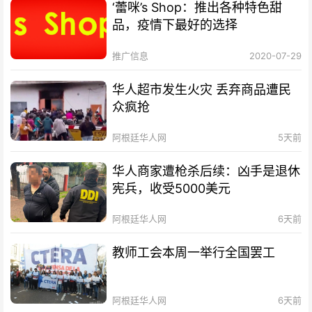
‘蕾咪’s Shop：推出各种特色甜
品，疫情下最好的选择
推广信息
2020-07-29
华人超市发生火灾 丢弃商品遭民
众疯抢
阿根廷华人网
5天前
华人商家遭枪杀后续：凶手是退休
宪兵，收受5000美元
阿根廷华人网
6天前
教师工会本周一举行全国罢工
阿根廷华人网
6天前