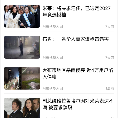
米莱：将寻求连任，已选定2027
年竞选搭档
阿根廷华人网
7天前
布省：一名华人商家遭枪击遇害
阿根廷华人网
7天前
大布市地区暴雨侵袭 近4万用户陷
入停电
阿根廷华人网
1周前
副总统维拉鲁埃尔因对米莱表达不
满 被要求辞职