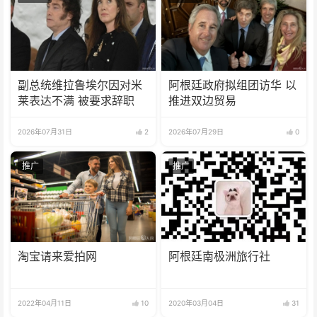
副总统维拉鲁埃尔因对米
阿根廷政府拟组团访华 以
莱表达不满 被要求辞职
推进双边贸易
2026年07月31日
2
2026年07月29日
0
推广
推广
淘宝请来爱拍网
阿根廷南极洲旅行社
2022年04月11日
10
2020年03月04日
31