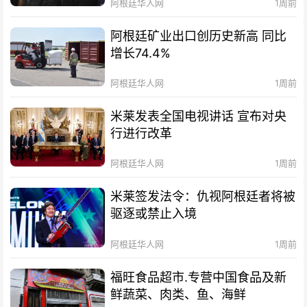
阿根廷华人网
1周前
阿根廷矿业出口创历史新高 同比
增长74.4%
阿根廷华人网
1周前
米莱发表全国电视讲话 宣布对央
行进行改革
阿根廷华人网
1周前
米莱签发法令：仇视阿根廷者将被
驱逐或禁止入境
阿根廷华人网
1周前
福旺食品超市.专营中国食品及新
鲜蔬菜、肉类、鱼、海鲜