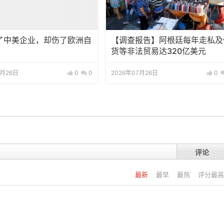
了中美企业，却伤了欧洲自
【调查报告】阿根廷每年走私及
货等非法贸易达320亿美元
7月26日
0
0
2026年07月26日
0
评论
最新
最早
最热
评分最高