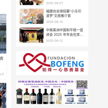
会座谈
2025-09-07
福建向全球招募“小马可·
波罗”文旅推介官
2025-08-10
中南美洲中国和平统一促
进会 2025 年年会在库拉
索圆满举行，共绘反“独”
2025-06-12
促统宏伟蓝图
资
0