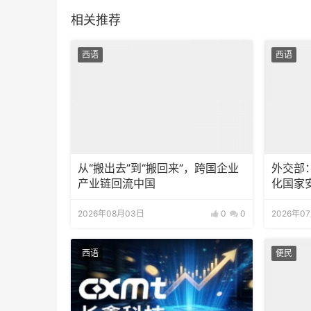
相关推荐
西语
西语
从“搬出去”到“搬回来”，跨国企业
外交部
产业链回流中国
化国家
2026年08月03日
0
0
2026年0
西语
便民