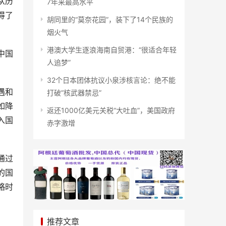
从历
7年来最高水平
得了
胡同里的“莫奈花园”，装下了14个民族的
烟火气
港澳大学生逐浪海南自贸港：“很适合年轻
中国
人追梦”
32个日本团体抗议小泉涉核言论：绝不能
遇和
打破“核武器禁忌”
如降
返还1000亿美元关税“大吐血”，美国政府
入国
赤字激增
。
通过
的国
略时
推荐文章