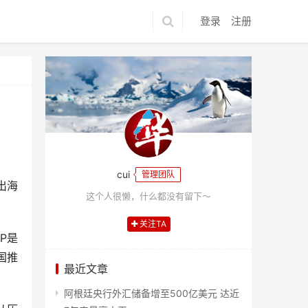
登录
注册
cui
管理团队
出海
这个人很懒，什么都没有留下～
关注TA
P是
国推
最近文章
阿根廷央行外汇储备增至500亿美元 达近