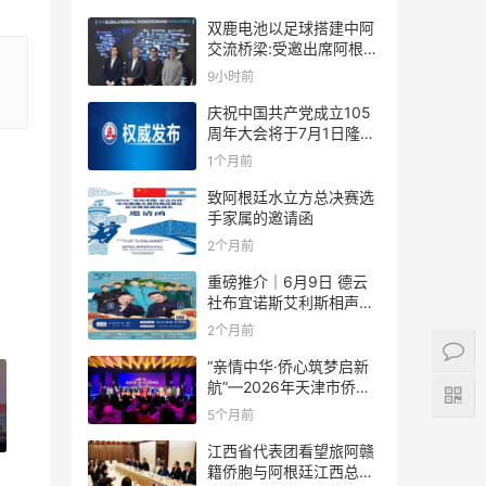
双鹿电池以足球搭建中阿
交流桥梁:受邀出席阿根廷
足协赞助商招待会！
9小时前
庆祝中国共产党成立105
周年大会将于7月1日隆重
举行
1个月前
致阿根廷水立方总决赛选
手家属的邀请函
2个月前
重磅推介｜6月9日 德云
社布宜诺斯艾利斯相声专
场！国风曲艺邂逅南美风
2个月前
情，多元文化狂欢全城集
结！
“亲情中华·侨心筑梦启新
航”—2026年天津市侨界
新春联谊活动成功举办
5个月前
江西省代表团看望旅阿赣
籍侨胞与阿根廷江西总商