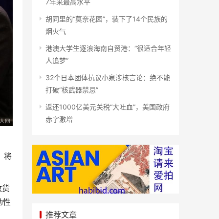
7年来最高水平
胡同里的“莫奈花园”，装下了14个民族的
烟火气
港澳大学生逐浪海南自贸港：“很适合年轻
人追梦”
32个日本团体抗议小泉涉核言论：绝不能
打破“核武器禁忌”
返还1000亿美元关税“大吐血”，美国政府
赤字激增
：将
政货
动性
推荐文章