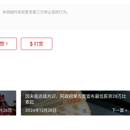
。本网随时有权要求第三方停止侵权行为。
赞
打赏
1
办
因未能达成共识，阿政府单方面宣布最低薪资28万比
索起
2月26日
2024年12月26日
下一篇 »