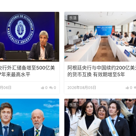
乐活
央行外汇储备增至500亿美
阿根廷央行与中国续约200亿美
7年来最高水平
的货币互换 有效期增至5年
8月06日
0
0
2026年08月05日
0
乐活