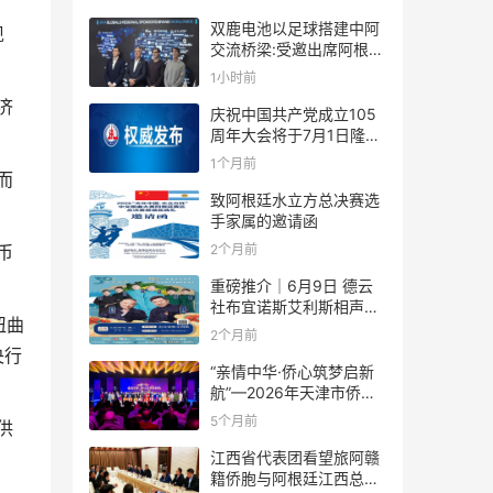
双鹿电池以足球搭建中阿
现
交流桥梁:受邀出席阿根廷
足协赞助商招待会！
1小时前
济
庆祝中国共产党成立105
周年大会将于7月1日隆重
举行
1个月前
而
致阿根廷水立方总决赛选
手家属的邀请函
2个月前
币
重磅推介｜6月9日 德云
社布宜诺斯艾利斯相声专
扭曲
场！国风曲艺邂逅南美风
2个月前
情，多元文化狂欢全城集
央行
结！
“亲情中华·侨心筑梦启新
航”—2026年天津市侨界
新春联谊活动成功举办
5个月前
供
江西省代表团看望旅阿赣
籍侨胞与阿根廷江西总商