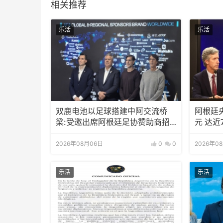
相关推荐
乐活
乐活
双鹿电池以足球搭建中阿交流桥
阿根廷
梁:受邀出席阿根廷足协赞助商招
元 达近
待会！
2026年08月06日
0
0
2026年0
乐活
乐活