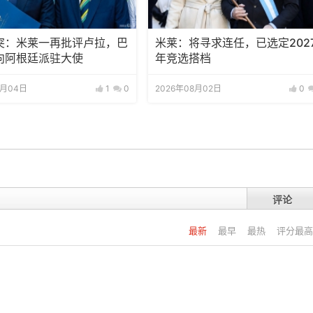
突：米莱一再批评卢拉，巴
米莱：将寻求连任，已选定202
向阿根廷派驻大使
年竞选搭档
8月04日
1
0
2026年08月02日
0
评论
最新
最早
最热
评分最高