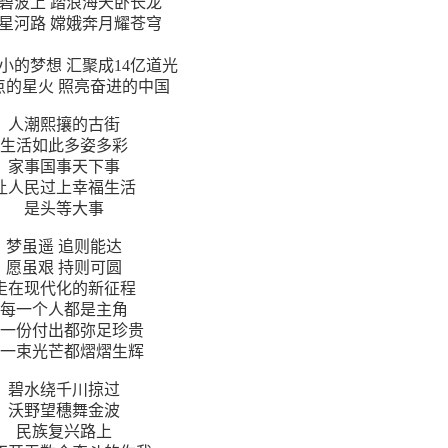
碧波上 踏浪海天卧长龙
星河路 嫦娥奔月耀苍穹
小的梦想 汇聚成14亿道光
点的星火 照亮奋进的中国
人潮熙攘的古街
生活如此多姿多彩
家事国事天下事
让人民过上幸福生活
是头等大事
梦虽遥 追则能达
愿虽艰 持则可圆
走在现代化的新征程
每一个人都是主角
一份付出都弥足珍贵
一束光芒都熠熠生辉
碧水绕千川掠过
沃野望穗舞金波
民族复兴路上