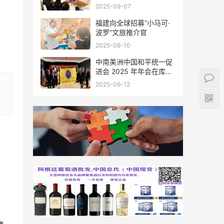
会座谈
2025-09-07
福建向全球招募“小马可·
波罗”文旅推介官
2025-08-10
中南美洲中国和平统一促
进会 2025 年年会在库拉
索圆满举行，共绘反“独”
2025-06-12
促统宏伟蓝图