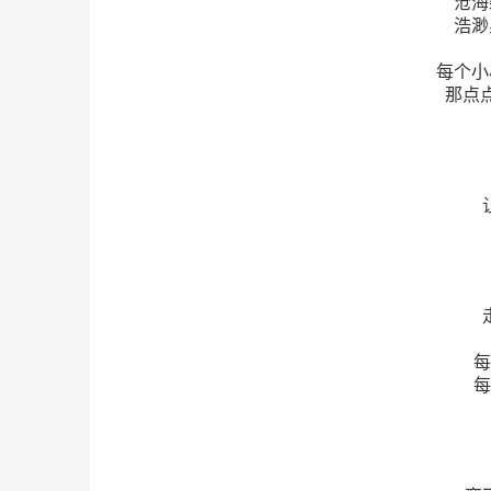
沧海
浩渺
每个小
那点
每
每