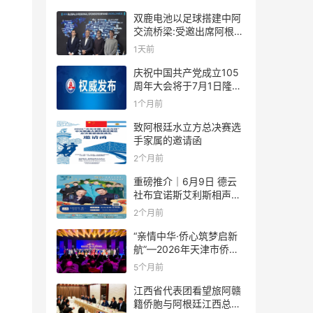
双鹿电池以足球搭建中阿
交流桥梁:受邀出席阿根廷
足协赞助商招待会！
1天前
庆祝中国共产党成立105
周年大会将于7月1日隆重
举行
1个月前
致阿根廷水立方总决赛选
手家属的邀请函
2个月前
重磅推介｜6月9日 德云
社布宜诺斯艾利斯相声专
场！国风曲艺邂逅南美风
2个月前
情，多元文化狂欢全城集
结！
“亲情中华·侨心筑梦启新
航”—2026年天津市侨界
新春联谊活动成功举办
5个月前
江西省代表团看望旅阿赣
籍侨胞与阿根廷江西总商