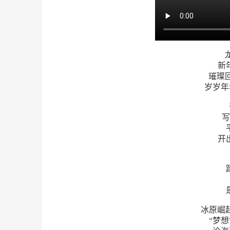
新
璀璨回
岁岁年
写
开
冰原崛起
“梦