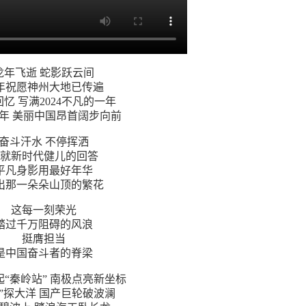
龙年飞逝 蛇影跃云间
年祝愿神州大地已传遍
忆 写满2024不凡的一年
年 美丽中国昂首阔步向前
奋斗汗水 不停挥洒
就新时代健儿的回答
平凡身影用最好年华
出那一朵朵山顶的繁花
这每一刻荣光
踏过千万阻碍的风浪
挺膺担当
是中国奋斗者的脊梁
“秦岭站” 南极点亮新坐标
想”探大洋 国产巨轮破波澜