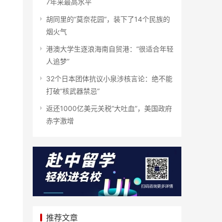
7年来最高水平
胡同里的“莫奈花园”，装下了14个民族的
烟火气
港澳大学生逐浪海南自贸港：“很适合年轻
人追梦”
32个日本团体抗议小泉涉核言论：绝不能
打破“核武器禁忌”
返还1000亿美元关税“大吐血”，美国政府
赤字激增
推荐文章