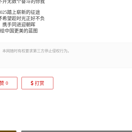
不开无数个奋斗的你我
2025踏上崭新的征途
怀希望趁时光正好不负
携手同进迎朝晖
绘中国更美的蓝图
。本网随时有权要求第三方停止侵权行为。
赞
打赏
0