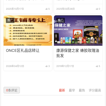
采购服务
2025年10月17日
5
2025年03月26日
0
推广
推广
ONCE区礼品店转让
康源保健之家 蜂胶玫瑰油
批发
2026年04月12日
3
2019年12月17日
5
0
条评论
最新
最早
最热
评分最高