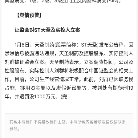
典型病变：1级、2级、3级肛门上皮内瘤样病变(AIN)。
【舆情预警】
证监会对ST天圣及实控人立案
1月8日，天圣制药(股票简称：ST天圣)发布公告称，因
涉嫌信息披露违法违规，天圣制药及控股股东、实际控制人
刘群被证监会立案。天圣制药表示，立案调查期间，公司及
控股股东、实际控制人刘群将积极配合中国证监会的相关工
作，目前，公司生产经营情况正常。此前，刘群已因职务侵
占罪、挪用资金罪以及虚假诉讼罪等，被判处有期徒刑19
年，并遭罚没1000万元。(完
转载本网稿件不得篡改稿件主题，本网所载内容若涉及侵权请联系
删除。