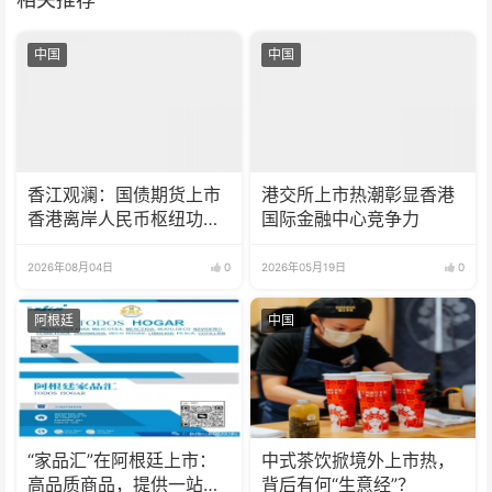
中国
中国
香江观澜：国债期货上市
港交所上市热潮彰显香港
香港离岸人民币枢纽功能
国际金融中心竞争力
再升级
2026年08月04日
0
2026年05月19日
0
阿根廷
中国
“家品汇”在阿根廷上市：
中式茶饮掀境外上市热，
高品质商品，提供一站式
背后有何“生意经”？