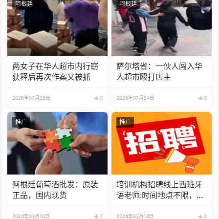
阿根廷
阿根廷
两女子在华人超市内行窃
萨尔塔省：一伙人闯入华
获释后再次作案又被抓
人超市殴打店主
2026年07月28日
0
2026年07月24日
0
推广
推广
阿根廷葡萄酒批发：原装
培训机构招聘线上西班牙
正品，国内现货
语老师:时间地点不限，可
兼职可全职
2024年03月16日
7
2024年02月14日
3