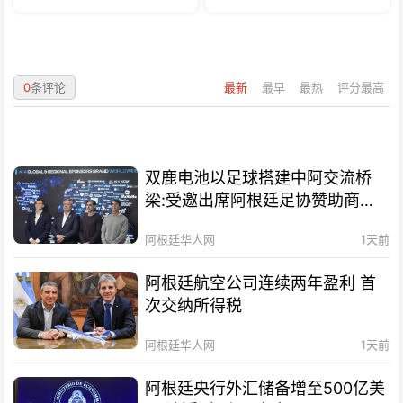
0
条评论
最新
最早
最热
评分最高
双鹿电池以足球搭建中阿交流桥
梁:受邀出席阿根廷足协赞助商招
待会！
阿根廷华人网
1天前
阿根廷航空公司连续两年盈利 首
次交纳所得税
阿根廷华人网
1天前
阿根廷央行外汇储备增至500亿美