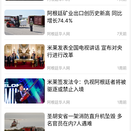
阿根廷矿业出口创历史新高 同比
增长74.4%
阿根廷华人网
7天前
米莱发表全国电视讲话 宣布对央
行进行改革
阿根廷华人网
1周前
米莱签发法令：仇视阿根廷者将被
驱逐或禁止入境
阿根廷华人网
1周前
圣胡安省一架消防直升机坠毁 多
名官员在内7人遇难