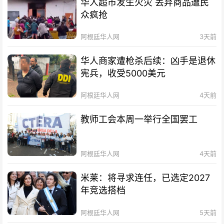
华人超市发生火灾 丢弃商品遭民
众疯抢
阿根廷华人网
3天前
华人商家遭枪杀后续：凶手是退休
宪兵，收受5000美元
阿根廷华人网
4天前
教师工会本周一举行全国罢工
阿根廷华人网
4天前
米莱：将寻求连任，已选定2027
年竞选搭档
阿根廷华人网
5天前