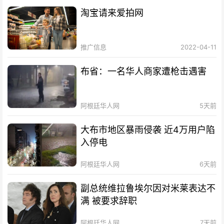
淘宝请来爱拍网
推广信息
2022-04-11
布省：一名华人商家遭枪击遇害
阿根廷华人网
5天前
大布市地区暴雨侵袭 近4万用户陷
入停电
阿根廷华人网
6天前
副总统维拉鲁埃尔因对米莱表达不
满 被要求辞职
阿根廷华人网
7天前