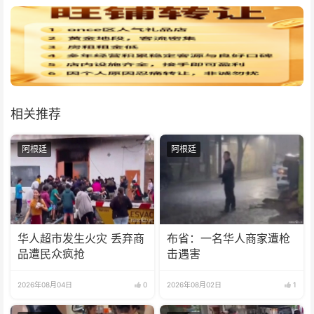
相关推荐
阿根廷
阿根廷
华人超市发生火灾 丢弃商
布省：一名华人商家遭枪
品遭民众疯抢
击遇害
2026年08月04日
0
2026年08月02日
1