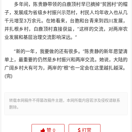
多年间，陈贵静带领的白鹿顶村早已摘掉“贫困村”的帽
子，发展成为省级乡村振兴示范村，村民人均年收入也从几
千元增至3万余元。在她看来，台胞和台青来到四川发展，
并扎根乡村，白鹿顶村直接获益，“这样的交流，对两岸农
业发展和基层治理交流影响深远。”
“新的一年，我要做的还有很多。”陈贵静的新年愿望清
单上，最重要的仍然是乡村振兴和两岸交流。她说，大陆的
广阔乡村大有可为，两岸的“根”也一定会在这里越扎越深。
(完)
转载本网稿件不得篡改稿件主题，本网所载内容若涉及侵权请联系
删除。
赞
打赏
0