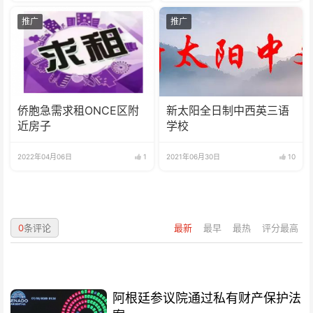
推广
推广
侨胞急需求租ONCE区附
新太阳全日制中西英三语
近房子
学校
2022年04月06日
1
2021年06月30日
10
0
条评论
最新
最早
最热
评分最高
阿根廷参议院通过私有财产保护法