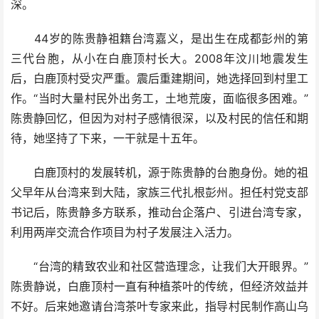
深。
44岁的陈贵静祖籍台湾嘉义，是出生在成都彭州的第
三代台胞，从小在白鹿顶村长大。2008年汶川地震发生
后，白鹿顶村受灾严重。震后重建期间，她选择回到村里工
作。“当时大量村民外出务工，土地荒废，面临很多困难。”
陈贵静回忆，但因为对村子感情很深，以及村民的信任和期
待，她坚持了下来，一干就是十五年。
白鹿顶村的发展转机，源于陈贵静的台胞身份。她的祖
父早年从台湾来到大陆，家族三代扎根彭州。担任村党支部
书记后，陈贵静多方联系，推动台企落户、引进台湾专家，
利用两岸交流合作项目为村子发展注入活力。
“台湾的精致农业和社区营造理念，让我们大开眼界。”
陈贵静说，白鹿顶村一直有种植茶叶的传统，但经济效益并
不好。后来她邀请台湾茶叶专家来此，指导村民制作高山乌