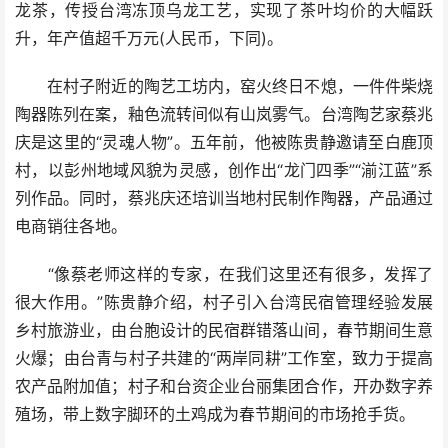
龙茶，传授台湾冻顶乌龙工艺，实现了茶叶均价的大幅跃
升，年产值超千万元(人民币，下同)。
在村子附近的陶艺工坊内，窑火终日不熄，一件件柴烧
陶器陈列在案，釉色流转间似有山岚雾气。台湾陶艺家蔡兆
庆是这里的“灵魂人物”。五年前，他被陈贵静邀请至白鹿顶
村，以彭州地域风貌为灵感，创作出“龙门四季”“湔江蓝”系
列作品。同时，蔡兆庆还培训当地村民制作陶器，产品通过
电商销往各地。
“像蔡老师这样的专家，在我们这里还有很多，发挥了
很大作用。”陈贵静介绍，村子引入台湾民宿管理经验发展
乡村旅游业，由台胞设计的民宿群错落山间，春节期间生意
火爆；由台青与村子共建的“两岸同耕”工作室，致力于提高
农产品附加值；村子和台资企业台丽集团合作，开办数字养
殖场，带上数字脚环的土鸡成为春节期间的市场抢手货。