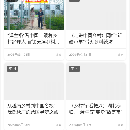
“洋主播”看中国｜跟着乡
（走进中国乡村）网红“新
村经理人 解锁天津乡村振
疆小羊”带火乡村绣坊
兴新模式
2026年08月04日
0
2026年07月21日
0
中国
中国
从越南乡村到中国名校：
（乡村行·看振兴）湖北秭
阮氏秋庄的跨国寻梦之旅
归：“端午艾”变身“致富宝”
2026年06月28日
0
2026年06月11日
0