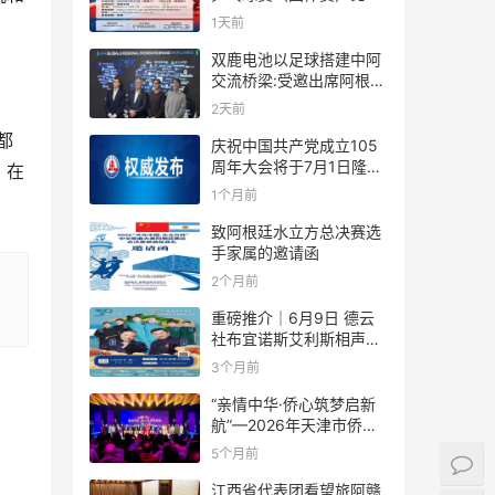
规则
1天前
双鹿电池以足球搭建中阿
交流桥梁:受邀出席阿根廷
足协赞助商招待会！
2天前
都
庆祝中国共产党成立105
周年大会将于7月1日隆重
。在
举行
1个月前
致阿根廷水立方总决赛选
手家属的邀请函
2个月前
重磅推介｜6月9日 德云
社布宜诺斯艾利斯相声专
场！国风曲艺邂逅南美风
3个月前
情，多元文化狂欢全城集
结！
“亲情中华·侨心筑梦启新
航”—2026年天津市侨界
新春联谊活动成功举办
5个月前
江西省代表团看望旅阿赣