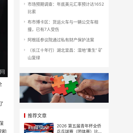
市场预期调查：年底美元汇率预计达1652
比索
布市博卡区：货运火车与一辆公交车相
撞，已有7人受伤
阿根廷参议院通过私有财产保护法案
（长江十年行）湖北宜昌：湿地“重生” 矿
山复绿
全
了
推荐文章
保
2026 第五届青年杯全侨
乒乓球赛（团体赛）比赛
院和