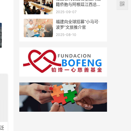
籍侨胞与阿根廷江西总商
会座谈
2025-09-07
福建向全球招募“小马可·
波罗”文旅推介官
2025-08-10
泛