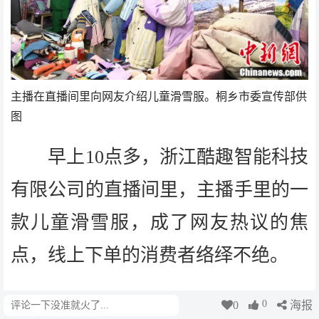
主播在直播间里向网友介绍儿童滑雪服。桐乡市委宣传部供
图
早上10点多，浙江酷趣智能科技
有限公司的直播间里，主播手里的一
款儿童滑雪服，成了网友热议的焦
点，线上下单的消费者络绎不绝。
“我们的销售‘火力全开’，每天3
0
0
海报
评论