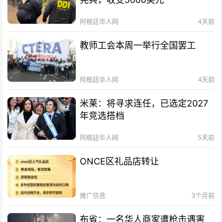
阿根廷华人网
4天前
教师工会本周一举行全国罢工
阿根廷华人网
4天前
米莱：将寻求连任，已选定2027
年竞选搭档
阿根廷华人网
5天前
ONCE区礼品店转让
推广信息
3个月前
布省：一名华人商家遭枪击遇害