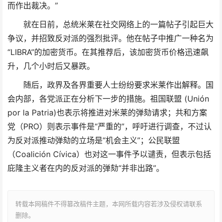
而作出裁决。”
就在日前，总统米莱在社交网络上的一篇帖子引起巨大
争议，并招致反对派的强烈批评。他在帖子中推广一种名为
“LIBRA”的加密货币。在其推荐后，该加密货币价格迅速飙
升，几个小时后又暴跌。
随后，政界及各界重要人士纷纷要求米莱作出解释。国
会内部，各党派正在分析下一步的措施。祖国联盟 (Unión
por la Patria)也表示将推进对米莱的弹劾请求；共和方案
党（PRO）则表示事件是“严重的”，呼吁进行调查，不过认
为反对派推动弹劾的立场是“机会主义”；公民联盟
（Coalición Cívica）也对这一事件予以谴责，但表示包括
庇隆主义者在内的反对派的弹劾“并非出路”。
转载本网稿件不得篡改稿件主题，本网所载内容若涉及侵权请联系
删除。