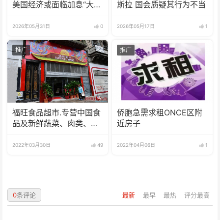
美国经济或面临加息“大
斯拉 国会质疑其行为不当
刀”
2026年05月31日
0
2026年05月17日
1
推广
推广
福旺食品超市.专营中国食
侨胞急需求租ONCE区附
品及新鲜蔬菜、肉类、
近房子
鱼、海鲜
2022年03月30日
49
2022年04月06日
1
0
条评论
最新
最早
最热
评分最高