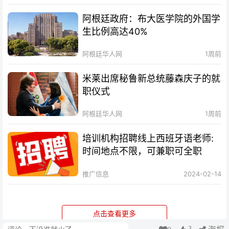
阿根廷政府：布大医学院的外国学
生比例高达40%
阿根廷华人网
1周前
米莱出席秘鲁新总统藤森庆子的就
职仪式
阿根廷华人网
1周前
培训机构招聘线上西班牙语老师:
时间地点不限，可兼职可全职
推广信息
2024-02-14
点击查看更多
3