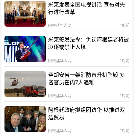
米莱发表全国电视讲话 宣布对央
行进行改革
阿根廷华人网
1周前
米莱签发法令：仇视阿根廷者将被
驱逐或禁止入境
阿根廷华人网
1周前
圣胡安省一架消防直升机坠毁 多
名官员在内7人遇难
阿根廷华人网
1周前
阿根廷政府拟组团访华 以推进双
边贸易
阿根廷华人网
1周前