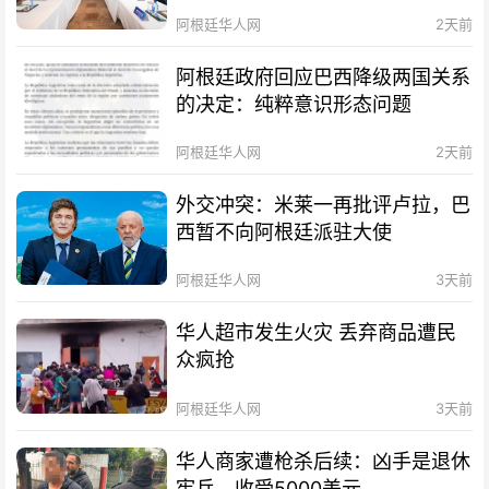
阿根廷华人网
2天前
阿根廷政府回应巴西降级两国关系
的决定：纯粹意识形态问题
阿根廷华人网
2天前
外交冲突：米莱一再批评卢拉，巴
西暂不向阿根廷派驻大使
阿根廷华人网
3天前
华人超市发生火灾 丢弃商品遭民
众疯抢
阿根廷华人网
3天前
华人商家遭枪杀后续：凶手是退休
宪兵，收受5000美元