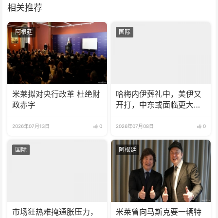
相关推荐
阿根廷
国际
米莱拟对央行改革 杜绝财
哈梅内伊葬礼中，美伊又
政赤字
开打，中东或面临更大规
模冲突
2026年07月13日
0
2026年07月08日
0
国际
阿根廷
市场狂热难掩通胀压力，
米莱曾向马斯克要一辆特