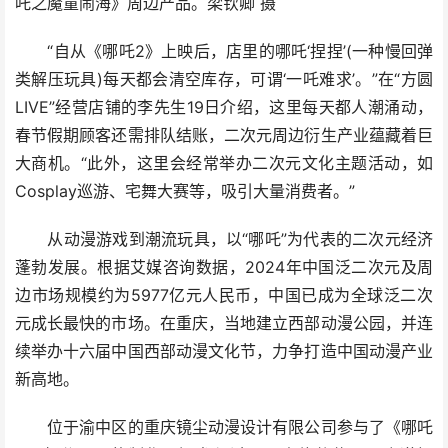
吒之魔童闹海》周边产品。梁钦卿 摄
“自从《哪吒2》上映后，店里的哪吒‘捏捏’(一种慢回弹
类解压玩具)每天都会清空库存，可谓‘一吒难求’。”在“方圆
LIVE”经营店铺的李先生19日介绍，这里每天都人潮涌动，
春节假期顾客还需排队结账，二次元周边衍生产业蕴藏着巨
大商机。“此外，这里会经常举办二次元文化主题活动，如
Cosplay巡游、宅舞大赛等，吸引大量消费者。”
从动漫游戏到潮流玩具，以“哪吒”为代表的二次元经济
蓬勃发展。根据艾媒咨询数据，2024年中国泛二次元及周
边市场规模约为5977亿元人民币，中国已成为全球泛二次
元成长最快的市场。在重庆，当地建立西部动漫公园，并连
续举办十六届中国西部动漫文化节，力争打造中国动漫产业
新高地。
位于渝中区的重庆镜尘动漫设计有限公司参与了《哪吒