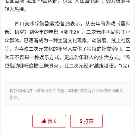
者甚至能“走进”作品内部，感受“人在画中游”，受到很多年
轻人热捧。
四川美术学院副教授曾途表示，从去年的游戏《黑神
话：悟空》到今年的电影《哪吒2》，二次元不再局限于小
众群体，已逐渐成为一种主流文化现象。动漫展、线上社区
等，为喜欢二次元文化的年轻人提供了独特的社交空间。二
次元不仅是一种娱乐方式，更成为年轻人的生活方式。“希
望借助哪吒这把‘三昧真火’，让二次元经济‘越烧越旺’。”(完)
转载本网稿件不得篡改稿件主题，本网所载内容若涉及侵权请联系
删除。
赞
打赏
0