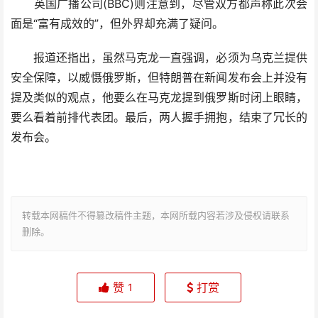
英国广播公司(BBC)则注意到，尽管双方都声称此次会
面是“富有成效的”，但外界却充满了疑问。
报道还指出，虽然马克龙一直强调，必须为乌克兰提供
安全保障，以威慑俄罗斯，但特朗普在新闻发布会上并没有
提及类似的观点，他要么在马克龙提到俄罗斯时闭上眼睛，
要么看着前排代表团。最后，两人握手拥抱，结束了冗长的
发布会。
转载本网稿件不得篡改稿件主题，本网所载内容若涉及侵权请联系
删除。
赞
打赏
1