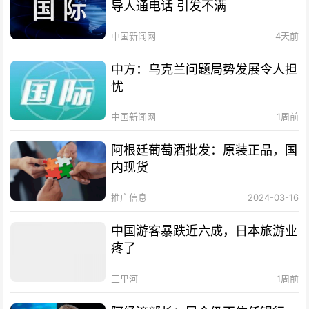
导人通电话 引发不满
中国新闻网
4天前
中方：乌克兰问题局势发展令人担
忧
中国新闻网
1周前
阿根廷葡萄酒批发：原装正品，国
内现货
推广信息
2024-03-16
中国游客暴跌近六成，日本旅游业
疼了
三里河
1周前