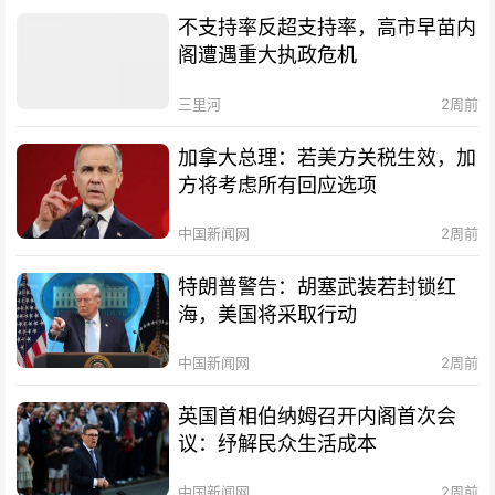
不支持率反超支持率，高市早苗内
阁遭遇重大执政危机
三里河
2周前
加拿大总理：若美方关税生效，加
方将考虑所有回应选项
中国新闻网
2周前
特朗普警告：胡塞武装若封锁红
海，美国将采取行动
中国新闻网
2周前
英国首相伯纳姆召开内阁首次会
议：纾解民众生活成本
中国新闻网
2周前