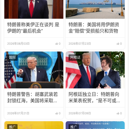
特朗普称美伊正在谈判 是
特朗普：美国将用伊朗资
伊朗的“最后机会”
金“赔偿”受损船只和货物
2026年08月03日
0
2026年07月23日
0
国际
阿根廷
特朗普警告：胡塞武装若
阿根廷独立日：特朗普向
封锁红海，美国将采取行
米莱表祝贺，“是不可或缺
动
的伙伴”
2026年07月21日
0
2026年07月09日
0
推广
推广