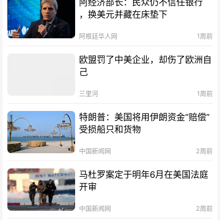
阿经济部长：民众仍不信任银行
，换美元并藏在床垫下
阿根廷华人网
1周前
欧盟罚了中美企业，却伤了欧洲自
己
三里河
1周前
特朗普：美国将用伊朗资金“赔偿”
受损船只和货物
中国新闻网
2周前
马杜罗案定于明年6月在美国法庭
开审
中国新闻网
2周前