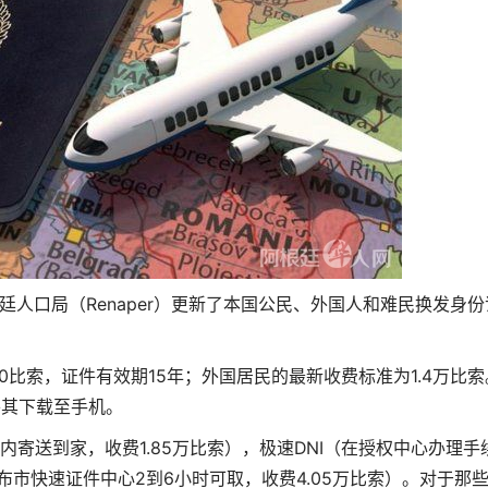
廷人口局（Renaper）更新了本国公民、外国人和难民换发身份
00比索，证件有效期15年；外国居民的最新收费标准为1.4万比索
将其下载至手机。
天内寄送到家，收费1.85万比索），极速DNI（在授权中心办理手
在布市快速证件中心2到6小时可取，收费4.05万比索）。对于那