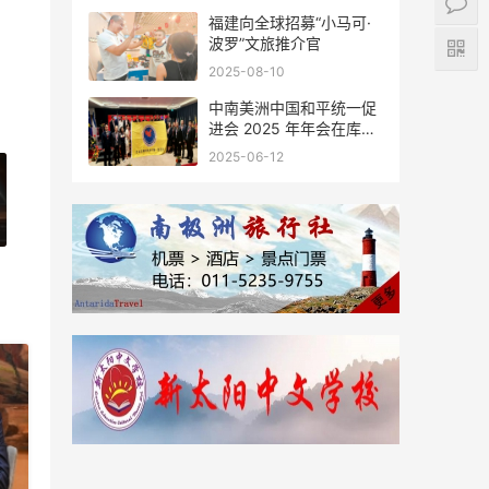
福建向全球招募“小马可·
波罗”文旅推介官
2025-08-10
中南美洲中国和平统一促
进会 2025 年年会在库拉
索圆满举行，共绘反“独”
2025-06-12
促统宏伟蓝图