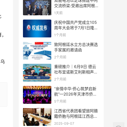
双鹿电池以足球搭建中阿
交流桥梁:受邀出席阿根廷
足协赞助商招待会！
1天前
比
庆祝中国共产党成立105
周年大会将于7月1日隆重
举行
算，
1个月前
致阿根廷水立方总决赛选
手家属的邀请函
2个月前
、乌
重磅推介｜6月9日 德云
社布宜诺斯艾利斯相声专
场！国风曲艺邂逅南美风
2个月前
情，多元文化狂欢全城集
结！
“亲情中华·侨心筑梦启新
航”—2026年天津市侨界
新春联谊活动成功举办
5个月前
江西省代表团看望旅阿赣
籍侨胞与阿根廷江西总商
会座谈
2025-09-07