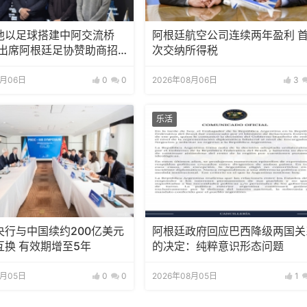
池以足球搭建中阿交流桥
阿根廷航空公司连续两年盈利 
邀出席阿根廷足协赞助商招
次交纳所得税
8月06日
0
0
2026年08月06日
3
乐活
央行与中国续约200亿美元
阿根廷政府回应巴西降级两国关
互换 有效期增至5年
的决定：纯粹意识形态问题
8月05日
0
0
2026年08月05日
1