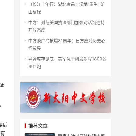
（长江十年行）湖北宜昌：湿地“重生” 矿
山复绿
中方：对与美国执法部门加强对话沟通持
开放态度
中方谈广岛核爆81周年：日方应对历史心
怀敬畏
导弹库存见底，美军急于研发射程1800公
里巨炮
证
。
续后
推荐文章
些有