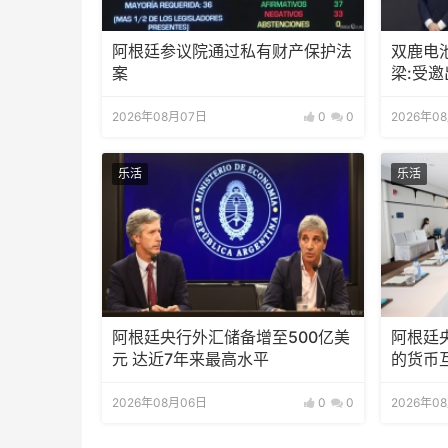
阿根廷参议院通过私有财产保护法
双鹿电
案
梁:受
待会！
2026年08月07日
0
0
2026年0
乐活
乐活
阿根廷央行外汇储备增至500亿美
阿根廷
元 达近7年来最高水平
的货币
2026年08月06日
0
0
2026年0