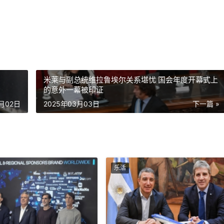
米莱与副总统维拉鲁埃尔关系堪忧 国会年度开幕式上
的意外一幕被印证
3月02日
2025年03月03日
下一篇 »
乐活