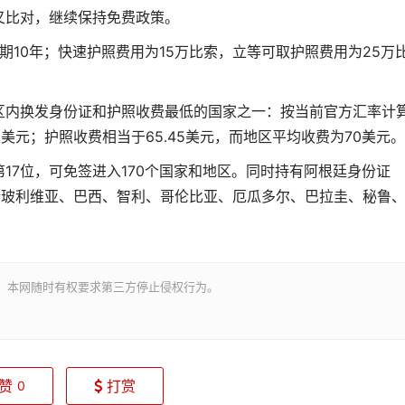
叉比对，继续保持免费政策。
期10年；快速护照费用为15万比索，立等可取护照费用为25万
区内换发身份证和护照收费最低的国家之一：按当前官方汇率计
8美元；护照收费相当于65.45美元，而地区平均收费为70美元。
17位，可免签进入170个国家和地区。同时持有阿根廷身份证
括玻利维亚、巴西、智利、哥伦比亚、厄瓜多尔、巴拉圭、秘鲁
。本网随时有权要求第三方停止侵权行为。
赞
打赏
0