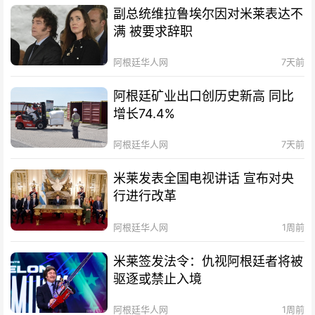
副总统维拉鲁埃尔因对米莱表达不
满 被要求辞职
阿根廷华人网
7天前
阿根廷矿业出口创历史新高 同比
增长74.4%
阿根廷华人网
7天前
米莱发表全国电视讲话 宣布对央
行进行改革
阿根廷华人网
1周前
米莱签发法令：仇视阿根廷者将被
驱逐或禁止入境
阿根廷华人网
1周前