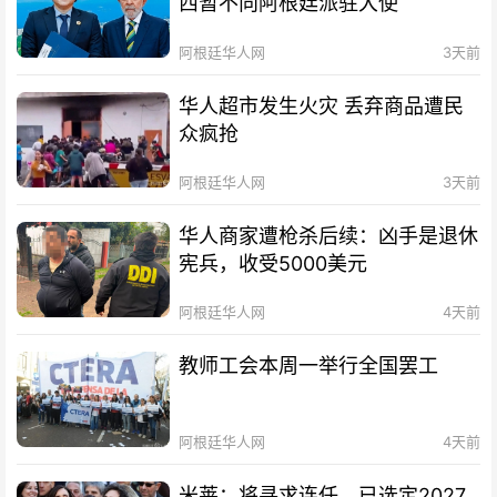
西暂不向阿根廷派驻大使
阿根廷华人网
3天前
华人超市发生火灾 丢弃商品遭民
众疯抢
阿根廷华人网
3天前
华人商家遭枪杀后续：凶手是退休
宪兵，收受5000美元
阿根廷华人网
4天前
教师工会本周一举行全国罢工
阿根廷华人网
4天前
米莱：将寻求连任，已选定2027