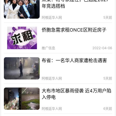
年竞选搭档
阿根廷华人网
5天前
侨胞急需求租ONCE区附近房子
推广信息
2022-04-06
布省：一名华人商家遭枪击遇害
阿根廷华人网
5天前
大布市地区暴雨侵袭 近4万用户陷
入停电
阿根廷华人网
6天前