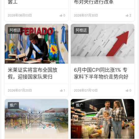
罢工
布对央行进行改革
2026年08月03日
0
2026年07月30日
2
阿根廷
阿根廷
米莱证实将宣布全国放
6月中国CPI同比涨1% 专
假，迎接国家队荣归
家料下半年物价走势向好
2026年07月20日
1
2026年07月10日
0
推广
推广