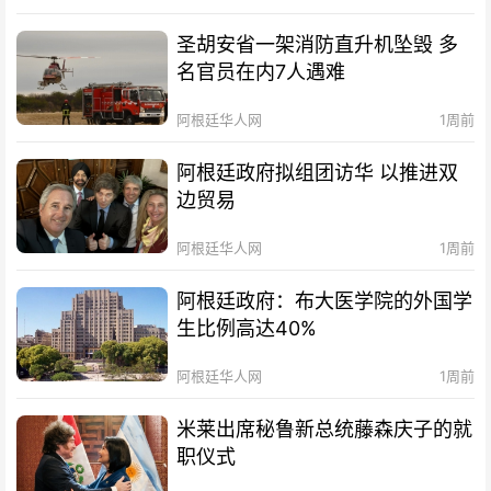
圣胡安省一架消防直升机坠毁 多
名官员在内7人遇难
阿根廷华人网
1周前
阿根廷政府拟组团访华 以推进双
边贸易
阿根廷华人网
1周前
阿根廷政府：布大医学院的外国学
生比例高达40%
阿根廷华人网
1周前
米莱出席秘鲁新总统藤森庆子的就
职仪式