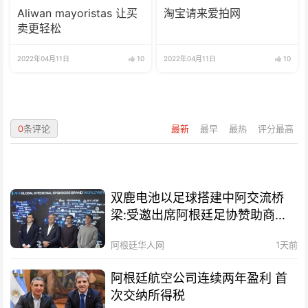
Aliwan mayoristas 让买
淘宝请来爱拍网
卖更轻松
2022年04月11日
10
2022年04月11日
10
0
条评论
最新
最早
最热
评分最高
双鹿电池以足球搭建中阿交流桥
梁:受邀出席阿根廷足协赞助商招
待会！
阿根廷华人网
1天前
阿根廷航空公司连续两年盈利 首
次交纳所得税