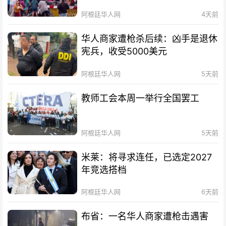
阿根廷华人网
4天前
华人商家遭枪杀后续：凶手是退休
宪兵，收受5000美元
阿根廷华人网
5天前
教师工会本周一举行全国罢工
阿根廷华人网
5天前
米莱：将寻求连任，已选定2027
年竞选搭档
阿根廷华人网
6天前
布省：一名华人商家遭枪击遇害