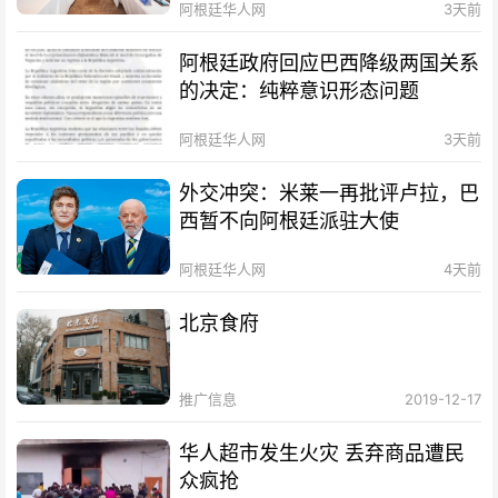
阿根廷华人网
3天前
阿根廷政府回应巴西降级两国关系
的决定：纯粹意识形态问题
阿根廷华人网
3天前
外交冲突：米莱一再批评卢拉，巴
西暂不向阿根廷派驻大使
阿根廷华人网
4天前
北京食府
推广信息
2019-12-17
华人超市发生火灾 丢弃商品遭民
众疯抢