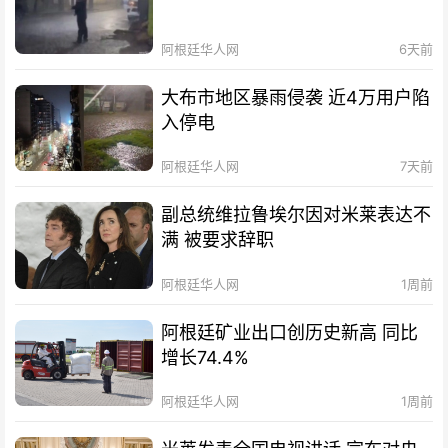
阿根廷华人网
6天前
大布市地区暴雨侵袭 近4万用户陷
入停电
阿根廷华人网
7天前
副总统维拉鲁埃尔因对米莱表达不
满 被要求辞职
阿根廷华人网
1周前
阿根廷矿业出口创历史新高 同比
增长74.4%
阿根廷华人网
1周前