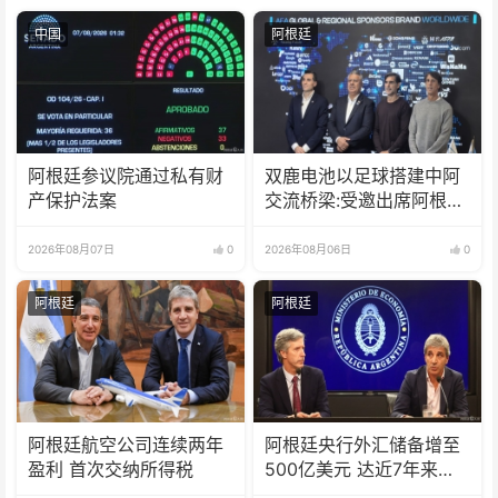
中国
阿根廷
阿根廷参议院通过私有财
双鹿电池以足球搭建中阿
产保护法案
交流桥梁:受邀出席阿根廷
足协赞助商招待会！
2026年08月07日
0
2026年08月06日
0
阿根廷
阿根廷
阿根廷航空公司连续两年
阿根廷央行外汇储备增至
盈利 首次交纳所得税
500亿美元 达近7年来最
高水平