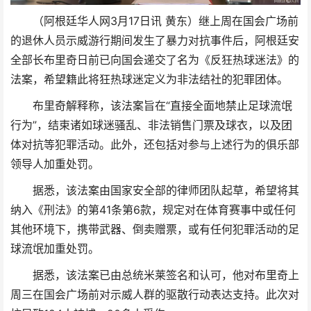
（阿根廷华人网3月17日讯 黄东）继上周在国会广场前
的退休人员示威游行期间发生了暴力对抗事件后，阿根廷安
全部长布里奇日前已向国会递交了名为《反狂热球迷法》的
法案，希望籍此将狂热球迷定义为非法结社的犯罪团体。
布里奇解释称，该法案旨在“直接全面地禁止足球流氓
行为”，结束诸如球迷骚乱、非法销售门票及球衣，以及团
体对抗等犯罪活动。此外，还包括对参与上述行为的俱乐部
领导人加重处罚。
据悉，该法案由国家安全部的律师团队起草，希望将其
纳入《刑法》的第41条第6款，规定对在体育赛事中或任何
其他环境下，携带武器、倒卖赠票，或有任何犯罪活动的足
球流氓加重处罚。
据悉，该法案已由总统米莱签名和认可，他对布里奇上
周三在国会广场前对示威人群的驱散行动表达支持。此次对