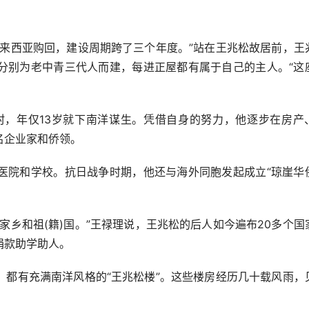
西亚购回，建设周期跨了三个年度。”站在王兆松故居前，王
分别为老中青三代人而建，每进正屋都有属于自己的主人。“这
，年仅13岁就下南洋谋生。凭借自身的努力，他逐步在房产
名企业家和侨领。
院和学校。抗日战争时期，他还与海外同胞发起成立“琼崖华
乡和祖(籍)国。”王禄理说，王兆松的后人如今遍布20多个国
捐款助学助人。
有充满南洋风格的“王兆松楼”。这些楼房经历几十载风雨，