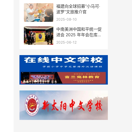
福建向全球招募“小马可·
波罗”文旅推介官
2025-08-10
中南美洲中国和平统一促
进会 2025 年年会在库拉
索圆满举行，共绘反“独”
2025-06-12
促统宏伟蓝图