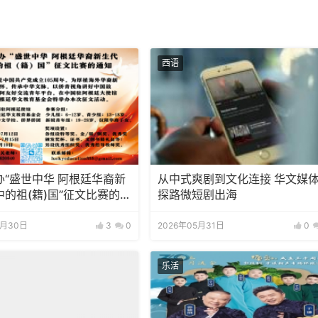
西语
办“盛世中华 阿根廷华裔新
从中式爽剧到文化连接 华文媒
的祖(籍)国”征文比赛的通
探路微短剧出海
6月30日
3
0
2026年05月31日
0
乐活