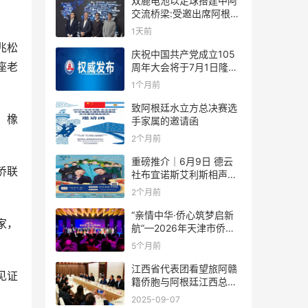
双鹿电池以足球搭建中阿
交流桥梁:受邀出席阿根廷
足协赞助商招待会！
1天前
兆松
庆祝中国共产党成立105
座老
周年大会将于7月1日隆重
举行
1个月前
致阿根廷水立方总决赛选
、橡
手家属的邀请函
2个月前
重磅推介｜6月9日 德云
侨联
社布宜诺斯艾利斯相声专
场！国风曲艺邂逅南美风
2个月前
情，多元文化狂欢全城集
结！
“亲情中华·侨心筑梦启新
家，
航”—2026年天津市侨界
新春联谊活动成功举办
5个月前
江西省代表团看望旅阿赣
见证
籍侨胞与阿根廷江西总商
会座谈
2025-09-07