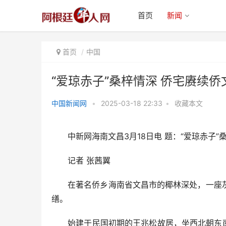
首页
新闻
首页
中国
“爱琼赤子”桑梓情深 侨宅赓续侨
中国新闻网
•
2025-03-18 22:33
•
收藏本文
“爱琼赤子”桑梓情深 侨宅赓续侨
文化
中新网海南文昌3月18日电 题：“爱琼赤子”
记者 张茜翼
在著名侨乡海南省文昌市的椰林深处，一座灰
缮。
始建于民国初期的王兆松故居，坐西北朝东南，