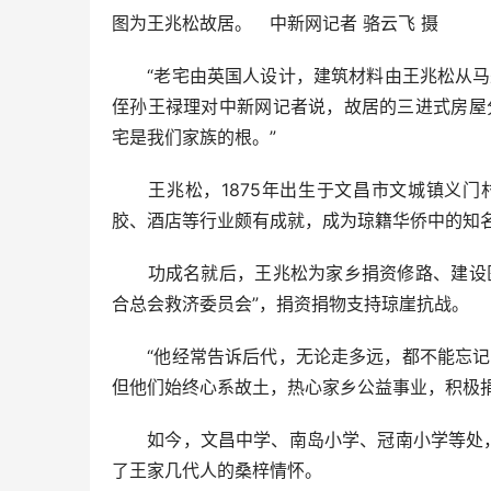
图为王兆松故居。 中新网记者 骆云飞 摄
“老宅由英国人设计，建筑材料由王兆松从马来
侄孙王禄理对中新网记者说，故居的三进式房屋
宅是我们家族的根。”
王兆松，1875年出生于文昌市文城镇义门村
胶、酒店等行业颇有成就，成为琼籍华侨中的知
功成名就后，王兆松为家乡捐资修路、建设医
合总会救济委员会”，捐资捐物支持琼崖抗战。
“他经常告诉后代，无论走多远，都不能忘记家
但他们始终心系故土，热心家乡公益事业，积极
如今，文昌中学、南岛小学、冠南小学等处，都
了王家几代人的桑梓情怀。