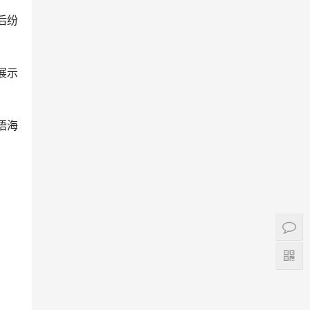
后纷
展示
悟海