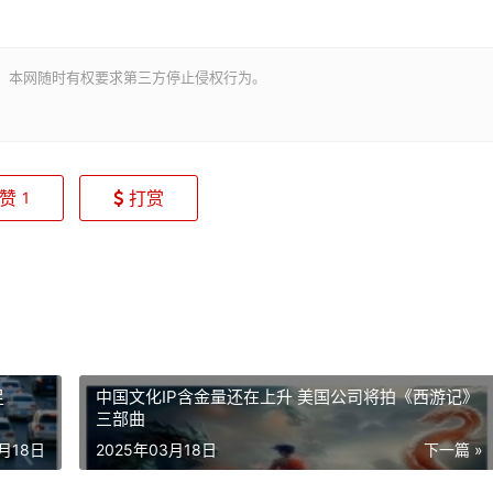
。本网随时有权要求第三方停止侵权行为。
赞
打赏
1
足
中国文化IP含金量还在上升 美国公司将拍《西游记》
三部曲
3月18日
2025年03月18日
下一篇 »