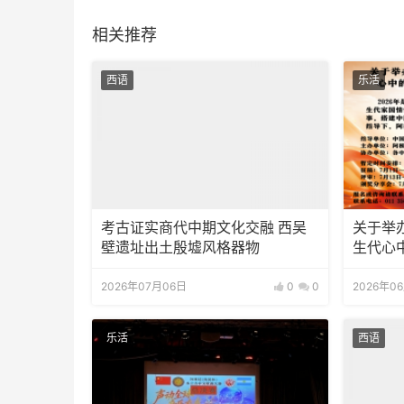
相关推荐
西语
乐活
考古证实商代中期文化交融 西吴
关于举
壁遗址出土殷墟风格器物
生代心中
知
2026年07月06日
0
0
2026年0
乐活
西语