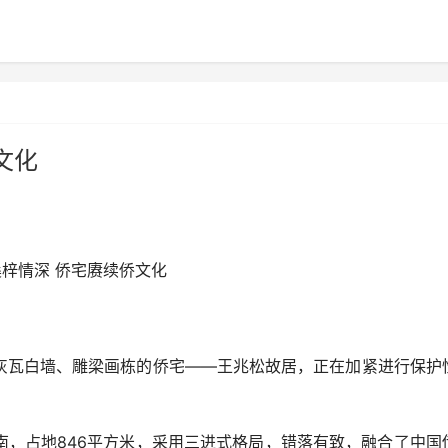
文化
桑梓情深 侨宅赓续侨文化
瓦白墙、雕梁画栋的侨宅——王兆松故居，正在加紧进行保护
占地846平方米，采用三进式格局，错落有致，融合了中国