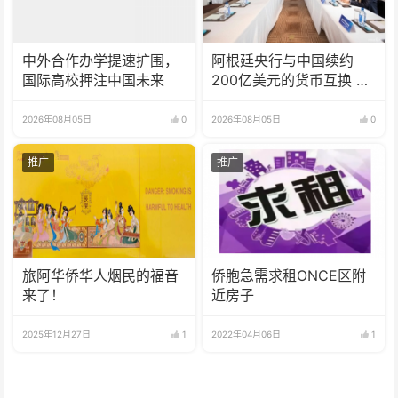
中外合作办学提速扩围，
阿根廷央行与中国续约
国际高校押注中国未来
200亿美元的货币互换 有
效期增至5年
2026年08月05日
0
2026年08月05日
0
推广
推广
旅阿华侨华人烟民的福音
侨胞急需求租ONCE区附
来了！
近房子
2025年12月27日
1
2022年04月06日
1