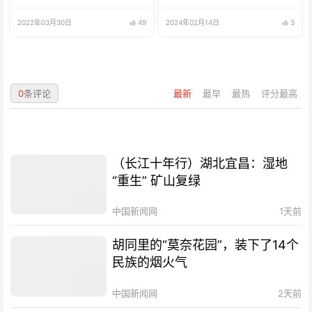
鱼、海鲜
兼职可全职
2022年03月30日
49
2024年02月14日
3
0
条评论
最新
最早
最热
评分最高
（长江十年行）湖北宜昌：湿地
“重生” 矿山复绿
中国新闻网
1天前
胡同里的“莫奈花园”，装下了14个
民族的烟火气
中国新闻网
2天前