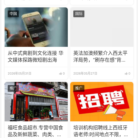
中国
国际
从中式爽剧到文化连接 华
英法加澳频繁介入西太平
文媒体探路微短剧出海
洋局势，“刷存在感”背后
安全格局生变？
2026年05月31日
0
2026年05月27日
0
推广
推广
福旺食品超市.专营中国食
培训机构招聘线上西班牙
品及新鲜蔬菜、肉类、
语老师:时间地点不限，可