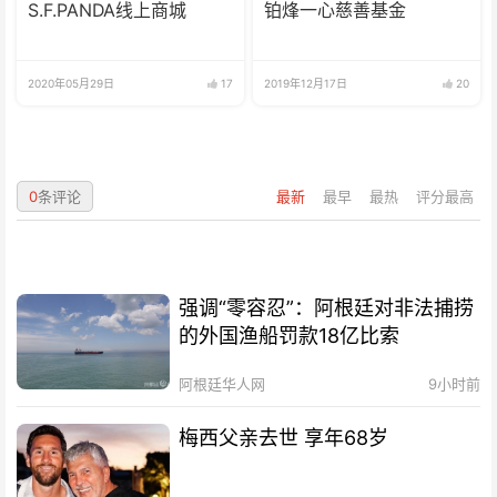
S.F.PANDA线上商城
铂烽一心慈善基金
2020年05月29日
17
2019年12月17日
20
0
条评论
最新
最早
最热
评分最高
强调“零容忍”：阿根廷对非法捕捞
的外国渔船罚款18亿比索
阿根廷华人网
9小时前
梅西父亲去世 享年68岁