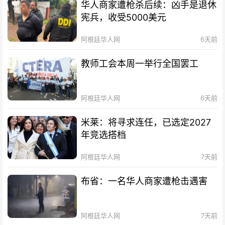
华人商家遭枪杀后续：凶手是退休
宪兵，收受5000美元
阿根廷华人网
6天前
教师工会本周一举行全国罢工
阿根廷华人网
6天前
米莱：将寻求连任，已选定2027
年竞选搭档
阿根廷华人网
7天前
布省：一名华人商家遭枪击遇害
阿根廷华人网
7天前