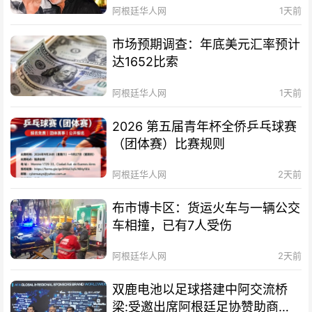
阿根廷华人网
1天前
市场预期调查：年底美元汇率预计
达1652比索
阿根廷华人网
1天前
2026 第五届青年杯全侨乒乓球赛
（团体赛）比赛规则
阿根廷华人网
2天前
布市博卡区：货运火车与一辆公交
车相撞，已有7人受伤
阿根廷华人网
2天前
双鹿电池以足球搭建中阿交流桥
梁:受邀出席阿根廷足协赞助商招