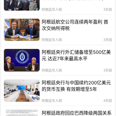
待会！
阿根廷华人网
3天前
阿根廷航空公司连续两年盈利 首
次交纳所得税
阿根廷华人网
3天前
阿根廷央行外汇储备增至500亿美
元 达近7年来最高水平
阿根廷华人网
3天前
阿根廷央行与中国续约200亿美元
的货币互换 有效期增至5年
阿根廷华人网
4天前
阿根廷政府回应巴西降级两国关系