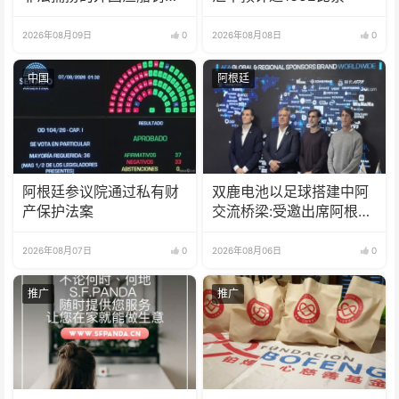
18亿比索
2026年08月09日
0
2026年08月08日
0
中国
阿根廷
阿根廷参议院通过私有财
双鹿电池以足球搭建中阿
产保护法案
交流桥梁:受邀出席阿根廷
足协赞助商招待会！
2026年08月07日
0
2026年08月06日
0
推广
推广