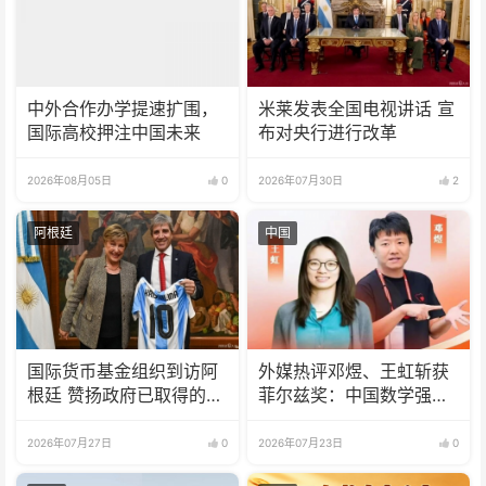
中外合作办学提速扩围，
米莱发表全国电视讲话 宣
国际高校押注中国未来
布对央行进行改革
2026年08月05日
0
2026年07月30日
2
阿根廷
中国
国际货币基金组织到访阿
外媒热评邓煜、王虹斩获
根廷 赞扬政府已取得的成
菲尔兹奖：中国数学强势
果
崛起 国际影响力持续攀升
2026年07月27日
0
2026年07月23日
0