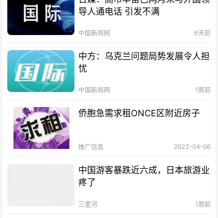
导人通电话 引发不满
中国新闻网
6天前
中方：乌克兰问题局势发展令人担
忧
中国新闻网
1周前
侨胞急需求租ONCE区附近房子
推广信息
2022-04-06
中国游客暴跌近六成，日本旅游业
疼了
三里河
1周前