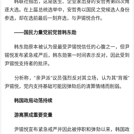
韩联社指出，这是医生、企业家出身的安哲秀第四次角
逐大选。在上届总统选举中，安哲秀以国民之党候选人身份
参选，却在选前最后一刻弃选，与尹锡悦合作。
——国民力量党前党首韩东勋
韩东勋原本被认为是最受尹锡悦信任的心腹之一，但尹
锡悦发布紧急戒严后，韩东勋第一时间表示反对，因此受到
尹锡悦支持者的批评。
分析称，“亲尹派”议员强烈反对其立场，认为其“背叛”
尹锡悦，党内支持基础可能因弹劾后的清算情绪而削弱。
韩国政局动荡持续
游离票成重要变量
尹锡悦宣布紧急戒严并因此被停职和弹劾以来，韩国政