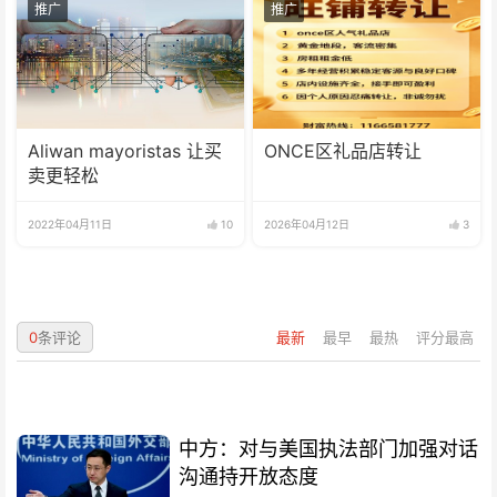
推广
推广
Aliwan mayoristas 让买
ONCE区礼品店转让
卖更轻松
2022年04月11日
10
2026年04月12日
3
0
条评论
最新
最早
最热
评分最高
中方：对与美国执法部门加强对话
沟通持开放态度