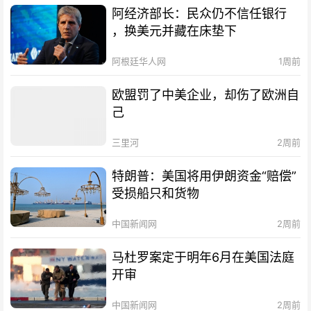
阿经济部长：民众仍不信任银行
，换美元并藏在床垫下
阿根廷华人网
1周前
欧盟罚了中美企业，却伤了欧洲自
己
三里河
2周前
特朗普：美国将用伊朗资金“赔偿”
受损船只和货物
中国新闻网
2周前
马杜罗案定于明年6月在美国法庭
开审
中国新闻网
2周前