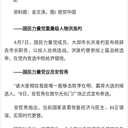
资料图：金文洙。图/ 视觉中国
——国民力量党重量级人物洪准杓
4月7日，国民力量党成员、大邱市长洪准杓宣布将辞
去市长职务，以加入总统选战。洪准杓曾参加上届总统选
举，在党内竞选中败给尹锡悦。
——国民力量党议员安哲秀
“请大家相信我是唯一能够击败李在明、赢得大选的候
选人。”8日，安哲秀在首尔光化门广场正式宣布参选。
安哲秀指出，当前国家亟需恢复经济与民生，纠正错
误，实现时代更替。