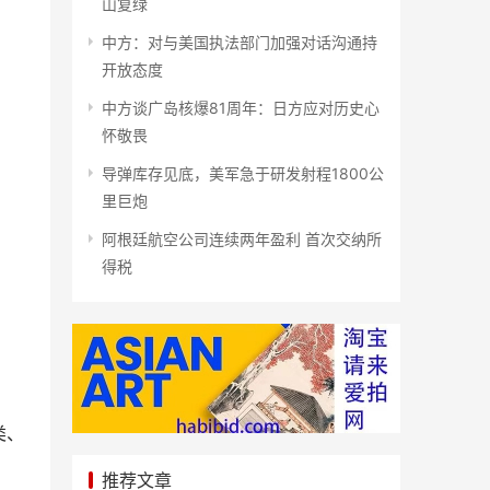
山复绿
中方：对与美国执法部门加强对话沟通持
开放态度
中方谈广岛核爆81周年：日方应对历史心
怀敬畏
导弹库存见底，美军急于研发射程1800公
里巨炮
阿根廷航空公司连续两年盈利 首次交纳所
得税
类、
推荐文章