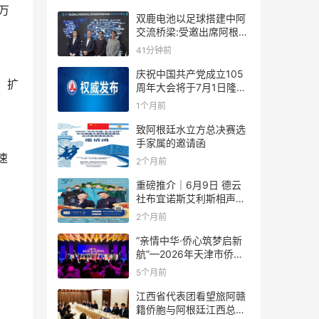
万
双鹿电池以足球搭建中阿
交流桥梁:受邀出席阿根廷
足协赞助商招待会！
41分钟前
庆祝中国共产党成立105
，扩
周年大会将于7月1日隆重
举行
1个月前
致阿根廷水立方总决赛选
手家属的邀请函
速
2个月前
重磅推介｜6月9日 德云
社布宜诺斯艾利斯相声专
场！国风曲艺邂逅南美风
2个月前
情，多元文化狂欢全城集
结！
“亲情中华·侨心筑梦启新
航”—2026年天津市侨界
新春联谊活动成功举办
5个月前
江西省代表团看望旅阿赣
籍侨胞与阿根廷江西总商