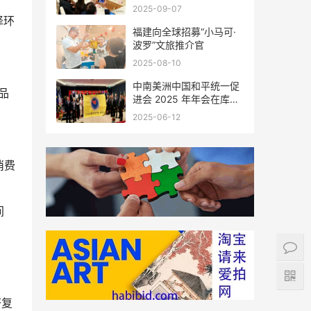
会座谈
2025-09-07
择环
福建向全球招募“小马可·
波罗”文旅推介官
2025-08-10
中南美洲中国和平统一促
品
进会 2025 年年会在库拉
索圆满举行，共绘反“独”
2025-06-12
促统宏伟蓝图
消费
间
济复