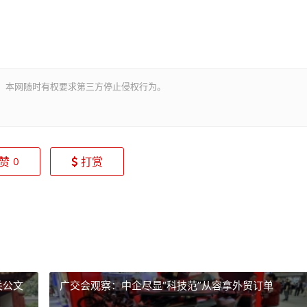
。本网随时有权要求第三方停止侵权行为。
赞
打赏
0
关公文
广交会观察：中企尽显“科技范”从容拿外贸订单