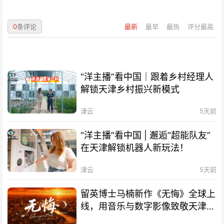
0
条评论
最新
最早
最热
评分最高
“洋主播”看中国｜跟着乡村经理人
解锁天津乡村振兴新模式
津云
5天前
“洋主播”看中国 | 邂逅“超能队友”
在天津解锁机器人新玩法！
津云
5天前
留英博士马楠新作《无悔》全球上
线，用音乐与数字影像致敬天津海
河百年文脉