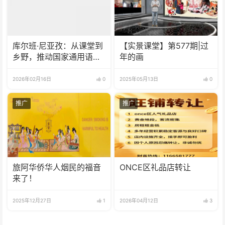
库尔班·尼亚孜：从课堂到
【实景课堂】第577期|过
乡野，推动国家通用语言
年的画
文字普及
2026年02月16日
0
2025年05月13日
0
推广
推广
旅阿华侨华人烟民的福音
ONCE区礼品店转让
来了！
2025年12月27日
1
2026年04月12日
3