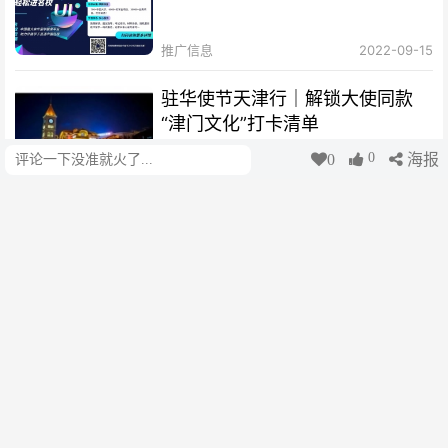
推广信息
2022-09-15
驻华使节天津行｜解锁大使同款
“津门文化”打卡清单
0
0
海报
评论
津云
3个月前
美国小伙埃文·凯尔官宣定居中
国，回应津云记者：新家就在天
津！
津云
3个月前
“一带一路”——我们共同的路 | 跨
越山海 共享千年岐黄智慧 The
Belt and Road Initiative – Our
北方网
4个月前
Shared Path | Transcending
Mountains and Seas, Sharing