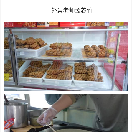
外景老师孟芯竹