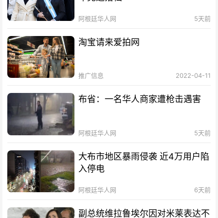
阿根廷华人网
5天前
淘宝请来爱拍网
推广信息
2022-04-11
布省：一名华人商家遭枪击遇害
阿根廷华人网
5天前
大布市地区暴雨侵袭 近4万用户陷
入停电
阿根廷华人网
6天前
副总统维拉鲁埃尔因对米莱表达不