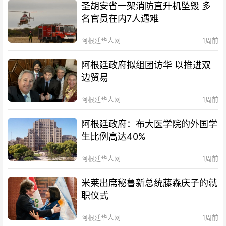
圣胡安省一架消防直升机坠毁 多
名官员在内7人遇难
阿根廷华人网
1周前
阿根廷政府拟组团访华 以推进双
边贸易
阿根廷华人网
1周前
阿根廷政府：布大医学院的外国学
生比例高达40%
阿根廷华人网
1周前
米莱出席秘鲁新总统藤森庆子的就
职仪式
阿根廷华人网
1周前