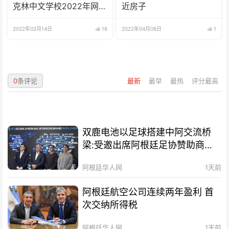
克林中文学校2022年网校
近房子
招生啦
2022年02月14日
16
2022年04月06日
1
0
条评论
最新
最早
最热
评分最高
双鹿电池以足球搭建中阿交流桥
梁:受邀出席阿根廷足协赞助商招
待会！
阿根廷华人网
1天前
阿根廷航空公司连续两年盈利 首
次交纳所得税
阿根廷华人网
1天前