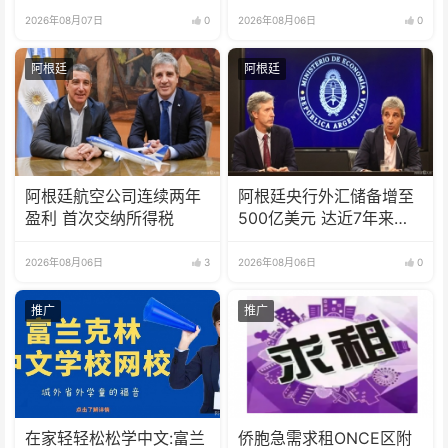
2026年08月07日
0
2026年08月06日
0
阿根廷
阿根廷
阿根廷航空公司连续两年
阿根廷央行外汇储备增至
盈利 首次交纳所得税
500亿美元 达近7年来最
高水平
2026年08月06日
3
2026年08月06日
0
推广
推广
在家轻轻松松学中文:富兰
侨胞急需求租ONCE区附