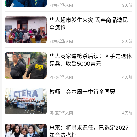
阿根廷华人网
3天前
华人超市发生火灾 丢弃商品遭民
众疯抢
阿根廷华人网
3天前
华人商家遭枪杀后续：凶手是退休
宪兵，收受5000美元
阿根廷华人网
4天前
教师工会本周一举行全国罢工
阿根廷华人网
4天前
米莱：将寻求连任，已选定2027
年竞选搭档