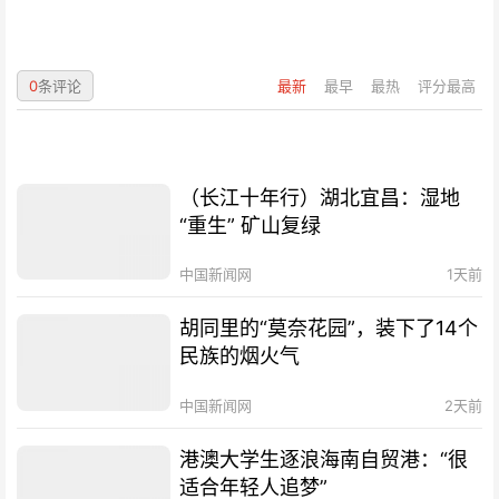
0
条评论
最新
最早
最热
评分最高
（长江十年行）湖北宜昌：湿地
“重生” 矿山复绿
中国新闻网
1天前
胡同里的“莫奈花园”，装下了14个
民族的烟火气
中国新闻网
2天前
港澳大学生逐浪海南自贸港：“很
适合年轻人追梦”