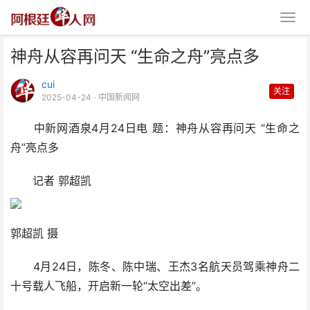
神舟从容再问天 “生命之舟”亮点多
cui
关注
2025-04-24
· 中国新闻网
中新网酒泉4月24日电 题：神舟从容再问天 “生命之
舟”亮点多
神舟从容再问天 “生命之舟”亮点
记者 郭超凯
多
郭超凯 摄
4月24日，陈冬、陈中瑞、王杰3名航天员驾乘神舟二
十号载人飞船，开启新一轮“太空出差”。