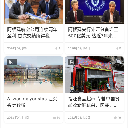
阿根廷航空公司连续两年
阿根廷央行外汇储备增至
盈利 首次交纳所得税
500亿美元 达近7年来最
高水平
2026年08月06日
3
2026年08月06日
0
推广
推广
Aliwan mayoristas 让买
福旺食品超市.专营中国食
卖更轻松
品及新鲜蔬菜、肉类、
鱼、海鲜
2022年04月11日
10
2022年03月30日
49