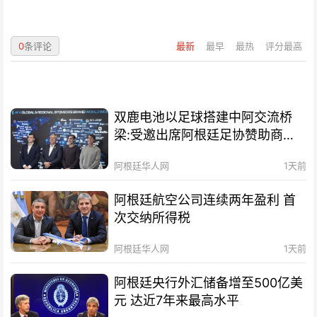
0
条评论
最新
最早
最热
评分最高
双鹿电池以足球搭建中阿交流桥
梁:受邀出席阿根廷足协赞助商招
待会！
阿根廷华人网
1天前
阿根廷航空公司连续两年盈利 首
次交纳所得税
阿根廷华人网
1天前
阿根廷央行外汇储备增至500亿美
元 达近7年来最高水平