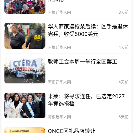
阿根廷华人网
3天前
华人商家遭枪杀后续：凶手是退休
宪兵，收受5000美元
阿根廷华人网
4天前
教师工会本周一举行全国罢工
阿根廷华人网
4天前
米莱：将寻求连任，已选定2027
年竞选搭档
阿根廷华人网
5天前
ONCE区礼品店转让