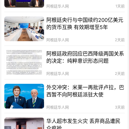
阿根廷华人网
1天前
阿根廷央行与中国续约200亿美元
的货币互换 有效期增至5年
阿根廷华人网
2天前
阿根廷政府回应巴西降级两国关系
的决定：纯粹意识形态问题
阿根廷华人网
2天前
外交冲突：米莱一再批评卢拉，巴
西暂不向阿根廷派驻大使
阿根廷华人网
3天前
华人超市发生火灾 丢弃商品遭民
众疯抢