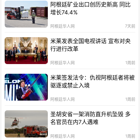
阿根廷矿业出口创历史新高 同比
增长74.4%
阿根廷华人网
7天前
米莱发表全国电视讲话 宣布对央
行进行改革
阿根廷华人网
1周前
米莱签发法令：仇视阿根廷者将被
驱逐或禁止入境
阿根廷华人网
1周前
圣胡安省一架消防直升机坠毁 多
名官员在内7人遇难
阿根廷华人网
1周前