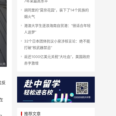
7年来最高水平
胡同里的“莫奈花园”，装下了14个民族的
烟火气
港澳大学生逐浪海南自贸港：“很适合年轻
人追梦”
32个日本团体抗议小泉涉核言论：绝不能
打破“核武器禁忌”
返还1000亿美元关税“大吐血”，美国政府
赤字激增
拉反
在
推荐文章