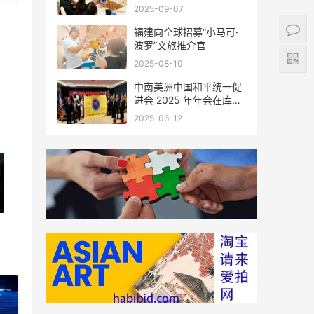
会座谈
2025-09-07
福建向全球招募“小马可·
波罗”文旅推介官
2025-08-10
中南美洲中国和平统一促
进会 2025 年年会在库拉
索圆满举行，共绘反“独”
2025-06-12
促统宏伟蓝图