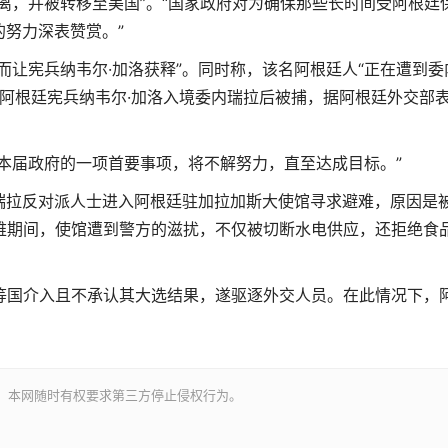
离，并被转移至美国”。“国家政府对为确保那些长时间受阿根廷
努力深表赞赏。”
而让宪兵纳韦尔·加洛获释”。同时称，该名阿根廷人“正在遭到委
，阿根廷宪兵
纳韦尔·加洛入境
委内瑞拉后被捕，据阿根廷外交部
本届政府的一项首要事项，将不解努力，直至达成目标。”
委内瑞拉反对派人士进入阿根廷驻加拉加斯大使馆寻求避难，原因是
难期间，使馆遭到警方的滋扰，不仅被切断水电供应，还拒绝食
廷等国介入且不承认其大选结果，遂驱逐外交人员。在此情况下，
。本网随时有权要求第三方停止侵权行为。