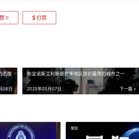
赞
打赏
0
的态度
布宜诺斯艾利斯是拉美地区房价最贵的城市之一
5月06日
2025年05月07日
下一篇 »
便民