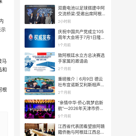
保
双鹿电池以足球搭建中阿
交流桥梁:受邀出席阿根廷
足协赞助商招待会！
内
2小时前
表示
庆祝中国共产党成立105
周年大会将于7月1日隆重
举行
1个月前
致阿根廷水立方总决赛选
被马
手家属的邀请函
2个月前
品和
重磅推介｜6月9日 德云
社布宜诺斯艾利斯相声专
阿根
场！国风曲艺邂逅南美风
2个月前
情，多元文化狂欢全城集
结！
“亲情中华·侨心筑梦启新
航”—2026年天津市侨界
新春联谊活动成功举办
5个月前
江西省代表团看望旅阿赣
籍侨胞与阿根廷江西总商