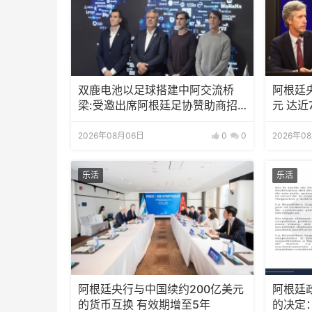
双鹿电池以足球搭建中阿交流桥
阿根廷
梁:受邀出席阿根廷足协赞助商招
元 达近
待会！
2026年08月06日
0
0
2026年0
乐活
乐活
阿根廷央行与中国续约200亿美元
阿根廷
的货币互换 有效期增至5年
的决定