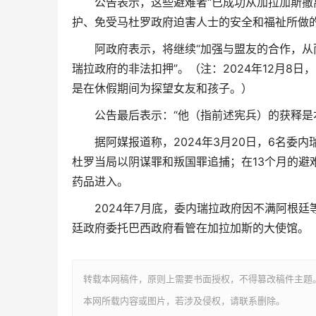
公告表示，这些避难者“已成功从加拉加斯撤
护、免受马杜罗政府迫害人士的安全和福祉所做的
阿政府表示，将继续“加强与盟友的合作，从
瑞拉政府的非法扣押”。（注：2024年12月8日
是在休假期间为探望女友和孩子。）
公告最后表示：“他（指前述宪兵）的获释是
据阿媒报道称，2024年3月20日，6名
杜罗当局以阴谋罪和叛国罪追捕；在13个月的避
药品进入。
2024年7月底，委内瑞拉政府因不满阿根
廷政府委托巴西政府看管在加拉加斯的大使馆。
转载本网稿件，原则上需要书面授权，不得篡改稿件主题
本网所载内容或图片，若涉及侵权，请联系删除。