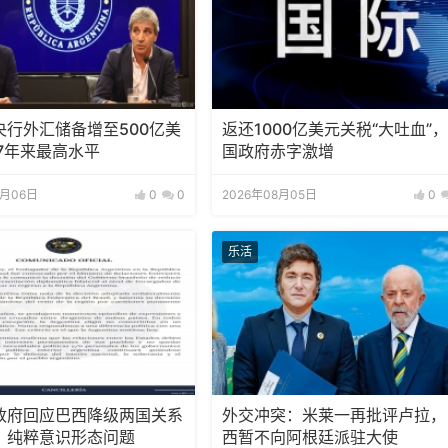
央行外汇储备增至500亿美
返还1000亿美元关税“大吐血”
7年来最高水平
国政府赤字激增
8月06日
0
0
2026年08月05日
0
乐活
政府回应巴西降级两国关系
外交冲突：米莱一再批评卢拉，
：纯粹意识形态问题
西暂不向阿根廷派驻大使