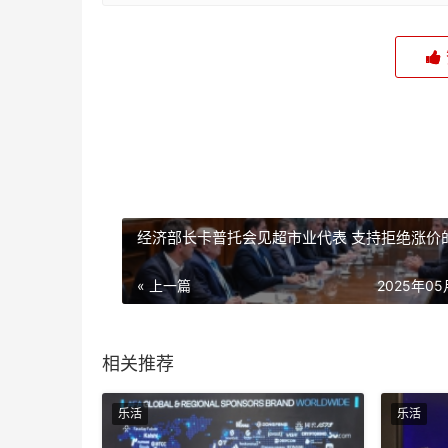
经济部长卡普托会见超市业代表 支持拒绝涨价
« 上一篇
2025年0
相关推荐
乐活
乐活