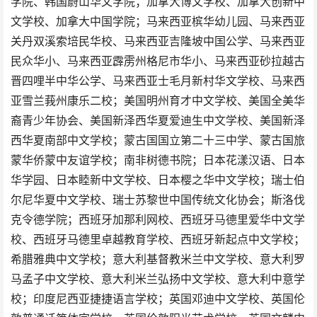
学院、韩国蔚山华文学院；加拿大博文学校、加拿大创新中
文学校、加拿大中国学院；马来西亚槟华幼儿园、马来西亚
关丹双溪索培民华校、马来西亚吉隆坡中国公学、马来西亚
民众华小、马来西亚霹雳州格尼市华小、马来西亚砂拉越古
晋四哩半中华公学、马来西亚士毛月新村华文学校、马来西
亚雪兰莪州康乐二校；美国明州育才中文学校、美国全美华
裔青少年协会、美国新泽西华夏爱迪生中文学校、美国新泽
西华夏南部中文学校；蒙古国国立第二十三中学、蒙古国旅
蒙华侨蒙中友谊学校；南非树德书院；日本花漾汉语、日本
华学园、日本睦新中文学校、日本樱之华中文学校；瑞士伯
尔尼华夏中文学校、瑞士苏黎世中国传统文化协会；斯洛伐
克令德学院；西班牙加那利网校、西班牙马德里爱华中文学
校、西班牙马德里卓越教育学校、西班牙新起点中文学校；
希腊雅典中文学校；意大利基督教米兰中文学校、意大利罗
马孟子中文学校、意大利米兰弘扬中文学校、意大利中意学
校；印度尼西亚捷捷语言学校；英国邓迪中文学校、英国伦