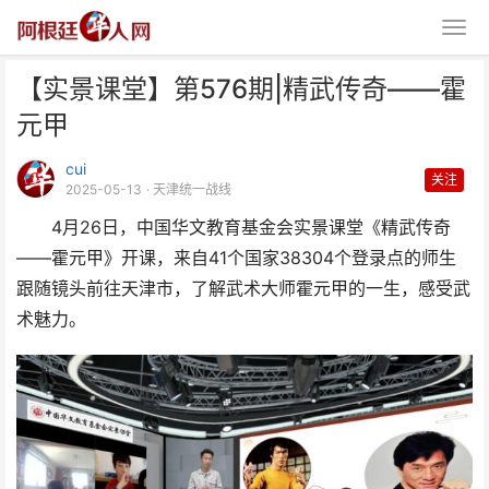
【实景课堂】第576期|精武传奇——霍
元甲
cui
关注
2025-05-13
· 天津统一战线
4月26日，中国华文教育基金会实景课堂《精武传奇
【实景课堂】第576期|精武传奇
——霍元甲》开课，来自41个国家38304个登录点的师生
——霍元甲
跟随镜头前往天津市，了解武术大师霍元甲的一生，感受武
术魅力。