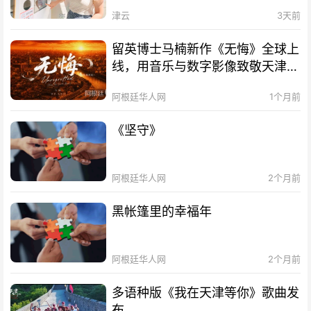
津云
3天前
留英博士马楠新作《无悔》全球上
线，用音乐与数字影像致敬天津海
河百年文脉
阿根廷华人网
1个月前
《坚守》
阿根廷华人网
2个月前
黑帐篷里的幸福年
阿根廷华人网
2个月前
多语种版《我在天津等你》歌曲发
布