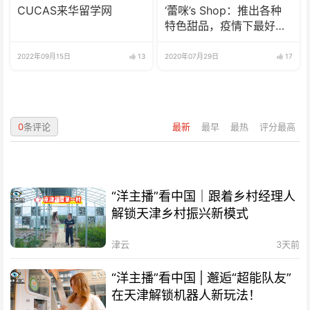
CUCAS来华留学网
‘蕾咪’s Shop：推出各种
特色甜品，疫情下最好的
选择
2022年09月15日
13
2020年07月29日
17
0
条评论
最新
最早
最热
评分最高
“洋主播”看中国｜跟着乡村经理人
解锁天津乡村振兴新模式
津云
3天前
“洋主播”看中国 | 邂逅“超能队友”
在天津解锁机器人新玩法！