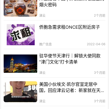
烟火密码
津云
2个月前
侨胞急需求租ONCE区附近房子
推广信息
2022-04-06
驻华使节天津行｜解锁大使同款
“津门文化”打卡清单
津云
3个月前
美国小伙埃文·凯尔官宣定居中
国，回应津云记者：新家就在天
津！
津云
3个月前