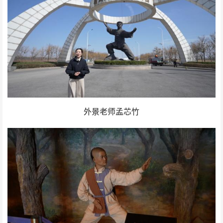
外景老师孟芯竹