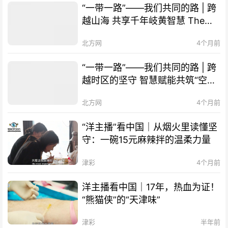
“一带一路”——我们共同的路 | 跨
越山海 共享千年岐黄智慧 The
Belt and Road Initiative – Our
北方网
4个月前
Shared Path | Transcending
Mountains and Seas, Sharing
“一带一路”——我们共同的路 | 跨
Millennia-old Qi-Huang Wisdom
越时区的坚守 智慧赋能共筑“空中
of TCM
丝路” The Belt and Road
北方网
4个月前
Initiative – Our Shared Path |
Smart Technology Empowers
“洋主播”看中国｜从烟火里读懂坚
Cooperation, "Air Silk Road"
守：一碗15元麻辣拌的温柔力量
Connects Times Zones
津彩
4个月前
洋主播看中国｜17年，热血为证！
“熊猫侠”的“天津味”
津彩
半年前