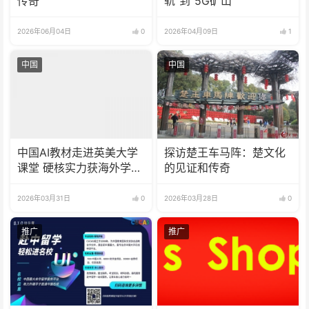
传奇
轨”到“5G矿山”
2026年06月04日
0
2026年04月09日
1
中国
中国
中国AI教材走进英美大学
探访楚王车马阵：楚文化
课堂 硬核实力获海外学界
的见证和传奇
认可
2026年03月31日
0
2026年03月28日
0
推广
推广