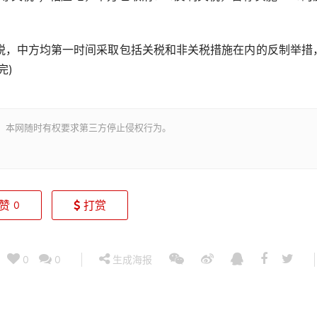
，中方均第一时间采取包括关税和非关税措施在内的反制举措
完)
。本网随时有权要求第三方停止侵权行为。
赞
打赏
0
0
0
生成海报