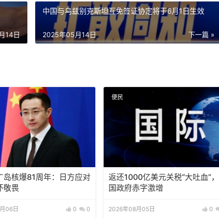
中国与乌兹别克斯坦互免签证协定将于6月1日生效
5月14日
2025年05月14日
下一篇 »
便民
广岛核爆81周年：日方应对
返还1000亿美元关税“大吐血”
怀敬畏
国政府赤字激增
8月06日
0
0
2026年08月05日
0