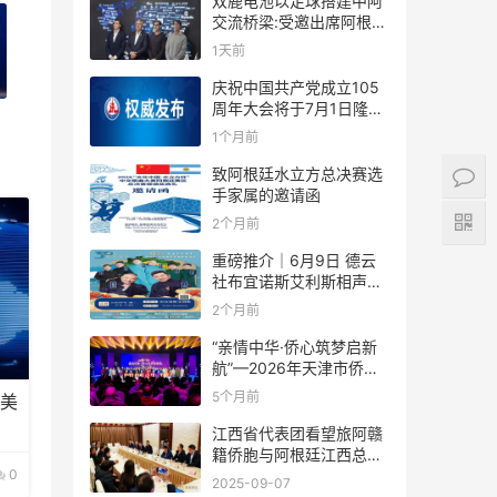
双鹿电池以足球搭建中阿
交流桥梁:受邀出席阿根廷
足协赞助商招待会！
1天前
庆祝中国共产党成立105
周年大会将于7月1日隆重
举行
1个月前
致阿根廷水立方总决赛选
手家属的邀请函
2个月前
重磅推介｜6月9日 德云
社布宜诺斯艾利斯相声专
场！国风曲艺邂逅南美风
2个月前
情，多元文化狂欢全城集
结！
“亲情中华·侨心筑梦启新
航”—2026年天津市侨界
新春联谊活动成功举办
5个月前
，美
江西省代表团看望旅阿赣
籍侨胞与阿根廷江西总商
0
会座谈
2025-09-07