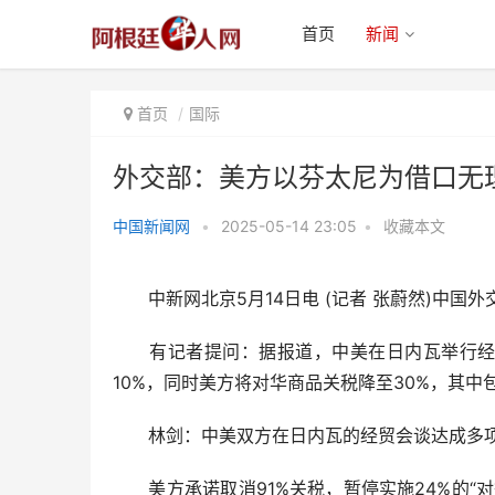
首页
新闻
首页
国际
外交部：美方以芬太尼为借口无
中国新闻网
•
2025-05-14 23:05
•
收藏本文
外交部：美方以芬太尼为借口无理
加征关税，中方反制措施
中新网北京5月14日电 (记者 张蔚然)中国外
有记者提问：据报道，中美在日内瓦举行经贸高
10%，同时美方将对华商品关税降至30%，其
林剑：中美双方在日内瓦的经贸会谈达成多项
美方承诺取消91%关税，暂停实施24%的“对