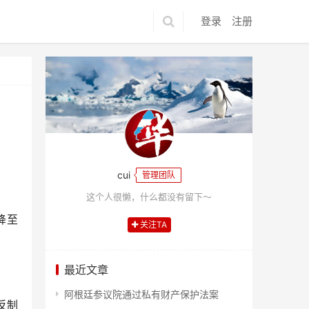
登录
注册
cui
管理团队
这个人很懒，什么都没有留下～
降至
关注TA
最近文章
阿根廷参议院通过私有财产保护法案
反制