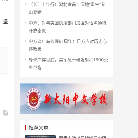
（长江十年行）湖北宜昌：湿地“重生” 矿
山复绿
，坚
中方：对与美国执法部门加强对话沟通持
开放态度
中方谈广岛核爆81周年：日方应对历史心
怀敬畏
导弹库存见底，美军急于研发射程1800公
里巨炮
推荐文章