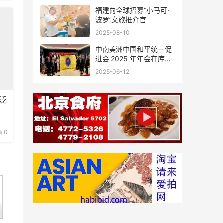
福建向全球招募“小马可·
波罗”文旅推介官
2025-08-10
中南美洲中国和平统一促
进会 2025 年年会在库拉
索圆满举行，共绘反“独”
2025-06-12
促统宏伟蓝图
泛
0