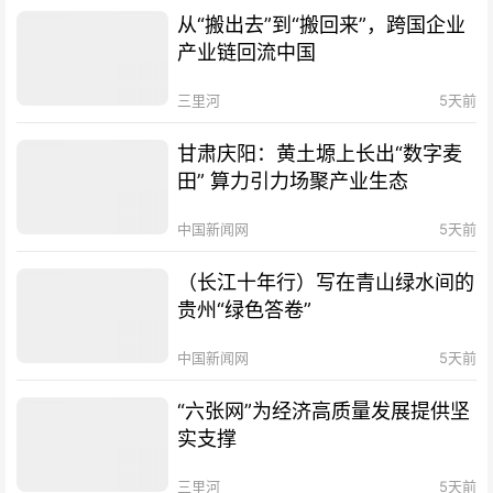
从“搬出去”到“搬回来”，跨国企业
产业链回流中国
三里河
5天前
甘肃庆阳：黄土塬上长出“数字麦
田” 算力引力场聚产业生态
中国新闻网
5天前
（长江十年行）写在青山绿水间的
贵州“绿色答卷”
中国新闻网
5天前
“六张网”为经济高质量发展提供坚
实支撑
三里河
5天前