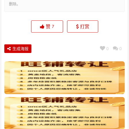
删除。
赞
打赏
7
生成海报
0
0