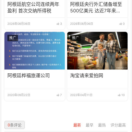
阿根廷航空公司连续两年
阿根廷央行外汇储备增至
盈利 首次交纳所得税
500亿美元 达近7年来最
高水平
2026年08月06日
3
2026年08月06日
0
推广
推广
阿根廷桦福旅運公司
淘宝请来爱拍网
2020年09月22日
7
2022年04月11日
10
0
条评论
最新
最早
最热
评分最高