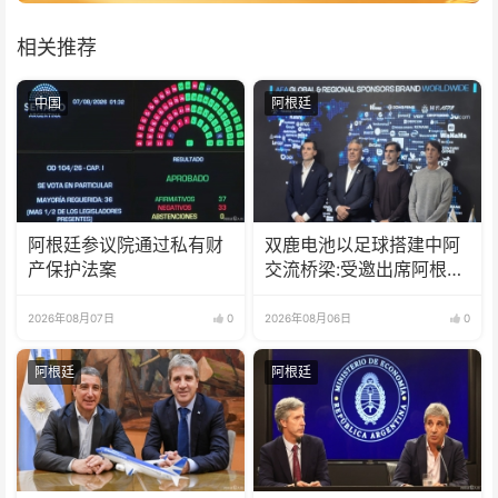
相关推荐
中国
阿根廷
阿根廷参议院通过私有财
双鹿电池以足球搭建中阿
产保护法案
交流桥梁:受邀出席阿根廷
足协赞助商招待会！
2026年08月07日
0
2026年08月06日
0
阿根廷
阿根廷