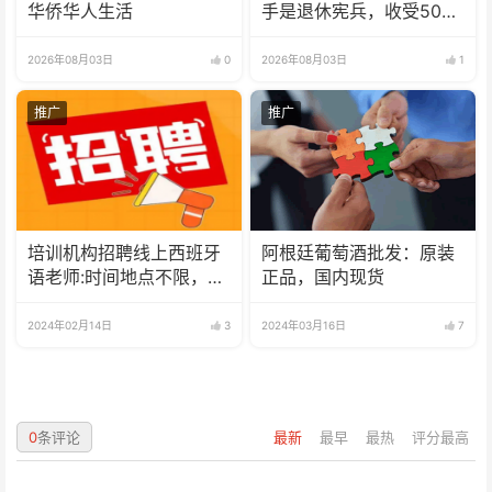
华侨华人生活
手是退休宪兵，收受5000
美元
2026年08月03日
0
2026年08月03日
1
推广
推广
培训机构招聘线上西班牙
阿根廷葡萄酒批发：原装
语老师:时间地点不限，可
正品，国内现货
兼职可全职
2024年02月14日
3
2024年03月16日
7
0
条评论
最新
最早
最热
评分最高