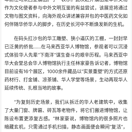
作为文化使者参与中外文明互鉴的有益尝试，该展览将通过
文物与图文资料，向海外观众讲述兼容并包的中医药文化如
何伴随华侨华人的脚步，在历史长河中不断焕发新的生机。
在码头扛沙包的华工雕塑、狭小逼仄的工棚，一封封早
已泛黄的侨批……在马来西亚华人博物馆，参观者可以沉浸
式体验华人先辈“下南洋”谋生奋斗的艰辛历程。马来西亚中
华大会堂总会华人博物馆执行主任林家豪告诉记者，博物馆
目前设有16个展区，1000余件藏品以“实景重塑”的方式还原
药材行、打金铺、凉茶铺、华人学堂等场景，生动再现华人
延续传统、扎根当地的故事。
“为复刻历史场景，我们从拆迁的华人老建筑中，收集
了大量门窗、牌匾、砖瓦等老物件，将它们搬进博物馆，让
陈设布置更添复古感。”林家豪说，博物馆内的很多照片也
暗藏玄机，只需通过手机扫描，静态画面便会瞬间“复活”，