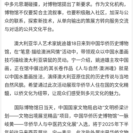
中多元思潮碰撞，对博物馆提出了新要求。作为文化机构，
博物馆不仅要契合主流叙事，也要积极融入社区，加深与公
众的联系，探索新技术，从单向输出的策展方转向服务交流
与对话的公共文化平台。
澳大利亚华人艺术家姚迪雄18日来到中国华侨历史博物
馆，在“笔意·描绘澳洲风情”活动中，带领观众以中国水墨画
技巧描绘澳大利亚袋鼠的灵动。宁一介绍，姚迪雄主攻中国
画，正在馆中展出的其长卷作品《人与自然·澳洲魂》就是
以中国水墨画技法，演绎澳大利亚原住民的历史传说与当地
自然风貌。希望通过此次活动展现华侨华人住在国的文化精
髓，以侨文化为纽带，让观众们感受到多元文化的魅力。
国际博物馆日当天，中国国家文物局启动“文明桥梁计
划——文物出境展览精品”项目，中国华侨历史博物馆“一脉
岐黄——华侨华人与中医药文化展”入选，将于2025年下半
年前往马来西亚展出。宁一表示，此次赴外展出是华侨文物