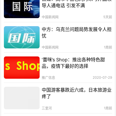
导人通电话 引发不满
中国新闻网
5天前
中方：乌克兰问题局势发展令人担
忧
中国新闻网
1周前
‘蕾咪’s Shop：推出各种特色甜
品，疫情下最好的选择
推广信息
2020-07-29
中国游客暴跌近六成，日本旅游业
疼了
三里河
1周前