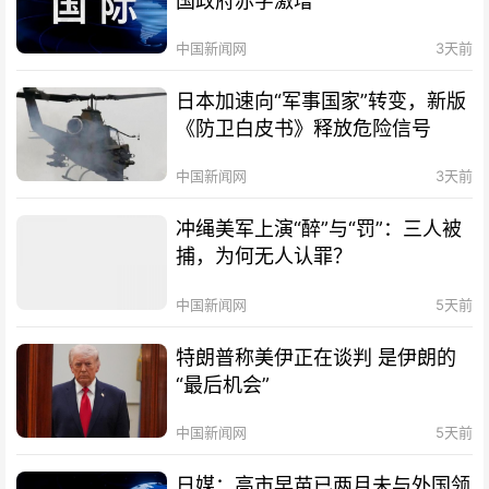
国政府赤字激增
中国新闻网
3天前
日本加速向“军事国家”转变，新版
《防卫白皮书》释放危险信号
中国新闻网
3天前
冲绳美军上演“醉”与“罚”：三人被
捕，为何无人认罪？
中国新闻网
5天前
特朗普称美伊正在谈判 是伊朗的
“最后机会”
中国新闻网
5天前
日媒：高市早苗已两月未与外国领