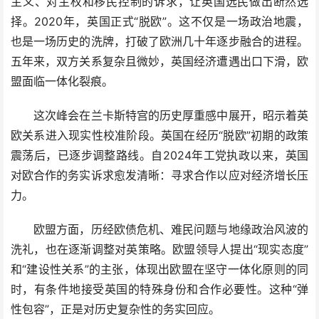
主义、对主权和移民控制的诉求，让英国选民做出断然选
择。2020年，英国正式“脱欧”。这不仅是一场政治地震，
也是一场历史的洗牌，打破了欧洲几十年逐步融合的进程。
五年来，双方关系复杂且微妙，英国经济遭遇出口下滑，欧
盟面临一体化裂痕。
这次峰会在兰卡斯特宫的历史厚重感中展开，昭示着英
欧关系进入现实性校准阶段。英国在经历“脱欧”初期的政策
震荡后，已逐步调整路线。自2024年工党执政以来，英国
对欧合作的务实诉求愈发清晰：寻求合作以应对经济增长压
力。
欧盟方面，历经欧债危机、难民问题与地缘政治风波的
洗礼，也在逐渐调整对英策略。欧盟领导人提出“现实态度”
和“建设性关系”的主张，体现出欧盟在坚守一体化原则的同
时，有条件地接受英国的特殊身份和合作必要性。这种“弹
性包容”，正是对历史复杂性的务实回应。