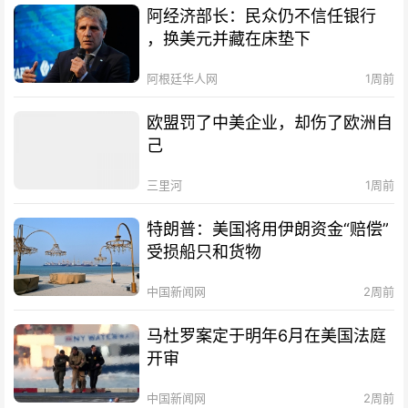
阿经济部长：民众仍不信任银行
，换美元并藏在床垫下
阿根廷华人网
1周前
欧盟罚了中美企业，却伤了欧洲自
己
三里河
1周前
特朗普：美国将用伊朗资金“赔偿”
受损船只和货物
中国新闻网
2周前
马杜罗案定于明年6月在美国法庭
开审
中国新闻网
2周前