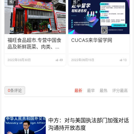
推广
推广
福旺食品超市.专营中国食
CUCAS来华留学网
品及新鲜蔬菜、肉类、
鱼、海鲜
2022年03月30日
49
2022年09月15日
13
0
条评论
最新
最早
最热
评分最高
中方：对与美国执法部门加强对话
沟通持开放态度