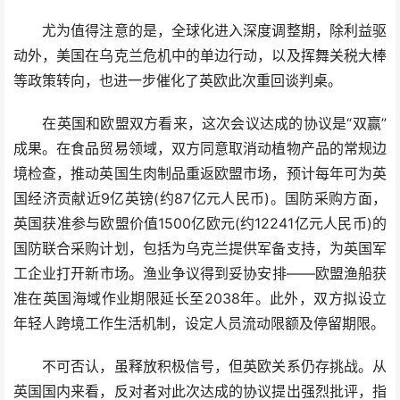
尤为值得注意的是，全球化进入深度调整期，除利益驱
动外，美国在乌克兰危机中的单边行动，以及挥舞关税大棒
等政策转向，也进一步催化了英欧此次重回谈判桌。
在英国和欧盟双方看来，这次会议达成的协议是“双赢”
成果。在食品贸易领域，双方同意取消动植物产品的常规边
境检查，推动英国生肉制品重返欧盟市场，预计每年可为英
国经济贡献近9亿英镑(约87亿元人民币)。国防采购方面，
英国获准参与欧盟价值1500亿欧元(约12241亿元人民币)的
国防联合采购计划，包括为乌克兰提供军备支持，为英国军
工企业打开新市场。渔业争议得到妥协安排——欧盟渔船获
准在英国海域作业期限延长至2038年。此外，双方拟设立
年轻人跨境工作生活机制，设定人员流动限额及停留期限。
不可否认，虽释放积极信号，但英欧关系仍存挑战。从
英国国内来看，反对者对此次达成的协议提出强烈批评，指