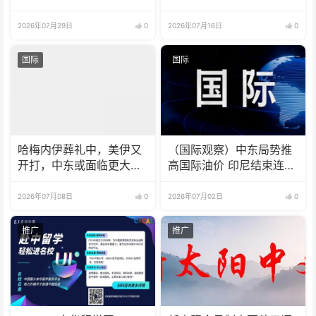
火热魅力
2026年07月29日
0
2026年07月16日
0
国际
国际
哈梅内伊葬礼中，美伊又
（国际观察）中东局势推
开打，中东或面临更大规
高国际油价 印尼结束连续
模冲突
六年贸易顺差
2026年07月08日
0
2026年07月02日
0
推广
推广