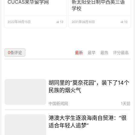
CUCAS来华留学网
新太阳全日制中西英三语
学校
2022年09月15日
13
2021年06月30日
10
0
条评论
最新
最早
最热
评分最高
胡同里的“莫奈花园”，装下了14个
民族的烟火气
中国新闻网
1天前
港澳大学生逐浪海南自贸港：“很
适合年轻人追梦”