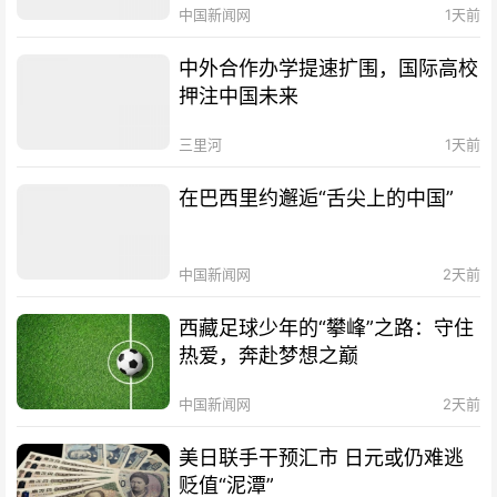
中国新闻网
1天前
中外合作办学提速扩围，国际高校
押注中国未来
三里河
1天前
在巴西里约邂逅“舌尖上的中国”
中国新闻网
2天前
西藏足球少年的“攀峰”之路：守住
热爱，奔赴梦想之巅
中国新闻网
2天前
美日联手干预汇市 日元或仍难逃
贬值“泥潭”