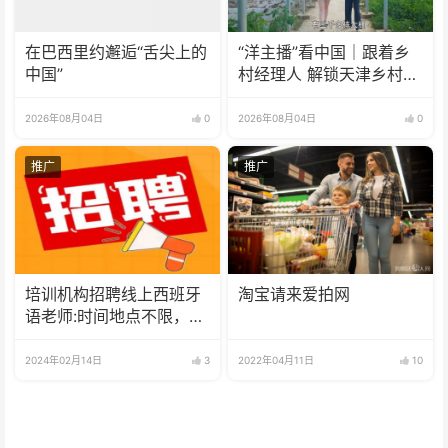
在巴西里约邂逅“舌尖上的
“洋主播”看中国｜跟着乡
中国”
村经理人 解锁天津乡村振
兴新模式
2026年08月04日
0
2026年08月04日
0
推广
推广
培训机构招聘线上西班牙
淘宝请来爱拍网
语老师:时间地点不限，可
兼职可全职
2024年02月14日
3
2022年04月11日
10