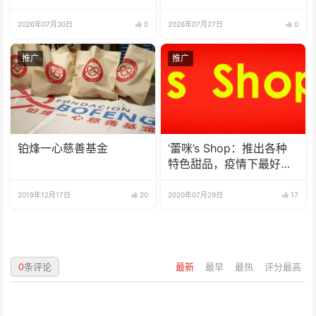
果
2026年07月30日
0
2026年07月27日
0
推广
推广
铂烽一心慈善基金
‘蕾咪’s Shop：推出各种
特色甜品，疫情下最好的
选择
2019年12月17日
20
2020年07月29日
17
0
条评论
最新
最早
最热
评分最高