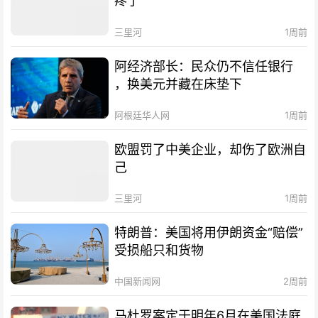
疼了
三里河
1周前
阿经济部长：民众仍不信任银行
，换美元并藏在床垫下
阿根廷华人网
1周前
欧盟罚了中美企业，却伤了欧洲自
己
三里河
1周前
特朗普：美国将用伊朗资金“赔偿”
受损船只和货物
中国新闻网
2周前
马杜罗案定于明年6月在美国法庭