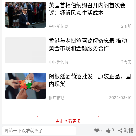
英国首相伯纳姆召开内阁首次会
议：纾解民众生活成本
中国新闻网
2周前
香港与老挝签署谅解备忘录 推动
黄金市场和金融服务合作
中国新闻网
2周前
阿根廷葡萄酒批发：原装正品，国
内现货
推广信息
2024-03-16
点击查看更多
0
0
海报
评论