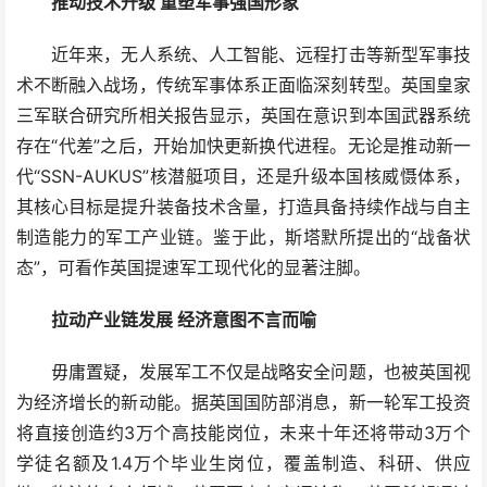
推动技术升级 重塑军事强国形象
近年来，无人系统、人工智能、远程打击等新型军事技
术不断融入战场，传统军事体系正面临深刻转型。英国皇家
三军联合研究所相关报告显示，英国在意识到本国武器系统
存在“代差”之后，开始加快更新换代进程。无论是推动新一
代“SSN-AUKUS”核潜艇项目，还是升级本国核威慑体系，
其核心目标是提升装备技术含量，打造具备持续作战与自主
制造能力的军工产业链。鉴于此，斯塔默所提出的“战备状
态”，可看作英国提速军工现代化的显著注脚。
拉动产业链发展 经济意图不言而喻
毋庸置疑，发展军工不仅是战略安全问题，也被英国视
为经济增长的新动能。据英国国防部消息，新一轮军工投资
将直接创造约3万个高技能岗位，未来十年还将带动3万个
学徒名额及1.4万个毕业生岗位，覆盖制造、科研、供应