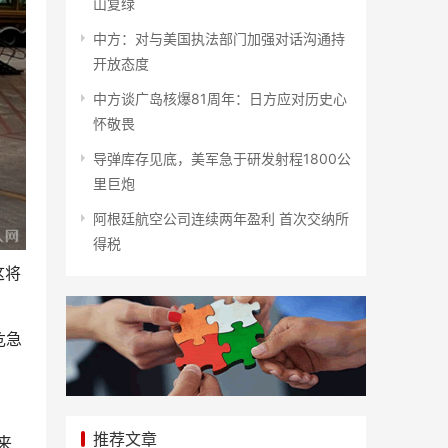
山复绿
中方：对与美国执法部门加强对话沟通持
开放态度
中方谈广岛核爆81周年：日方应对历史心
怀敬畏
导弹库存见底，美军急于研发射程1800公
里巨炮
阿根廷航空公司连续两年盈利 首次交纳所
得税
这将
危急
推荐文章
来