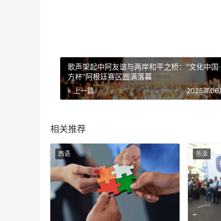
歌声架起中阿友谊与两岸和平之桥：“文化中国
方杯”阿根廷赛区圆满落幕
« 上一篇
2025年0
相关推荐
西语
乐活