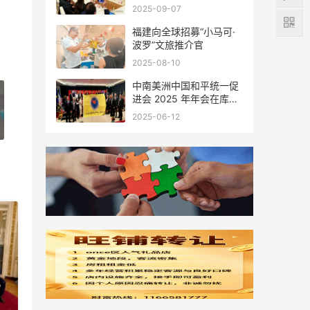
会座谈
2025-09-07
福建向全球招募“小马可·
波罗”文旅推介官
2025-08-10
中南美洲中国和平统一促
进会 2025 年年会在库拉
索圆满举行，共绘反“独”
2025-06-12
促统宏伟蓝图