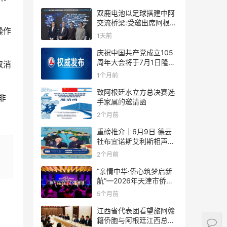
双鹿电池以足球搭建中阿
交流桥梁:受邀出席阿根廷
操作
足协赞助商招待会！
1天前
庆祝中国共产党成立105
周年大会将于7月1日隆重
取消
举行
1个月前
致阿根廷水立方总决赛选
非
手家属的邀请函
2个月前
重磅推介｜6月9日 德云
社布宜诺斯艾利斯相声专
场！国风曲艺邂逅南美风
2个月前
情，多元文化狂欢全城集
结！
“亲情中华·侨心筑梦启新
航”—2026年天津市侨界
新春联谊活动成功举办
5个月前
江西省代表团看望旅阿赣
籍侨胞与阿根廷江西总商