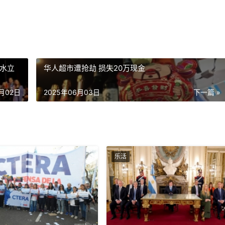
·水立
华人超市遭抢劫 损失20万现金
6月02日
2025年06月03日
下一篇 »
乐活