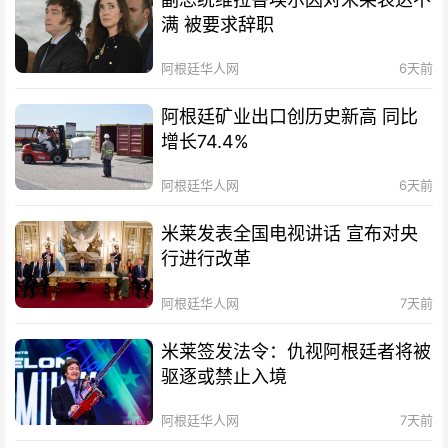
满 被要求辞职
阿根廷华人网
6天前
阿根廷矿业出口创历史新高 同比
增长74.4%
阿根廷华人网
6天前
米莱发表全国电视讲话 宣布对央
行进行改革
阿根廷华人网
7天前
米莱签发法令：仇视阿根廷者将被
驱逐或禁止入境
阿根廷华人网
7天前