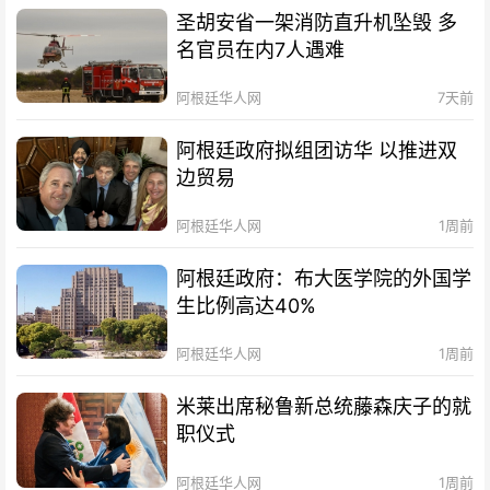
圣胡安省一架消防直升机坠毁 多
名官员在内7人遇难
阿根廷华人网
7天前
阿根廷政府拟组团访华 以推进双
边贸易
阿根廷华人网
1周前
阿根廷政府：布大医学院的外国学
生比例高达40%
阿根廷华人网
1周前
米莱出席秘鲁新总统藤森庆子的就
职仪式
阿根廷华人网
1周前