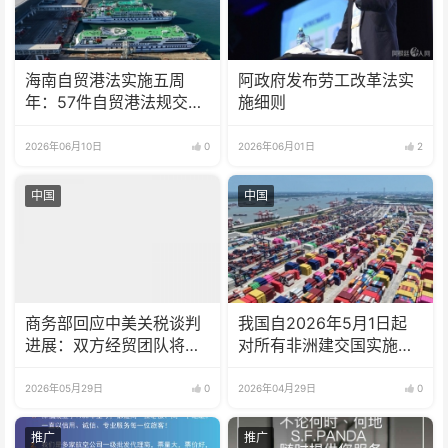
海南自贸港法实施五周
阿政府发布劳工改革法实
年：57件自贸港法规交出
施细则
“立法答卷”
2026年06月10日
0
2026年06月01日
2
中国
中国
商务部回应中美关税谈判
我国自2026年5月1日起
进展：双方经贸团队将商
对所有非洲建交国实施零
定具体安排并尽快推动实
关税
施
2026年05月29日
0
2026年04月29日
0
推广
推广