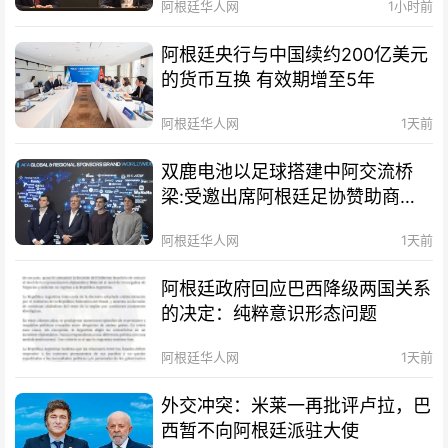
阿根廷华人网
1小时前
阿根廷央行与中国续约200亿美元
的货币互换 有效期增至5年
阿根廷华人网
1天前
双鹿电池以足球搭建中阿交流桥
梁:受邀出席阿根廷足协赞助商招
待会！
阿根廷华人网
1天前
阿根廷政府回应巴西降级两国关系
的决定：纯粹意识形态问题
阿根廷华人网
1天前
外交冲突：米莱一再批评卢拉，巴
西暂不向阿根廷派驻大使