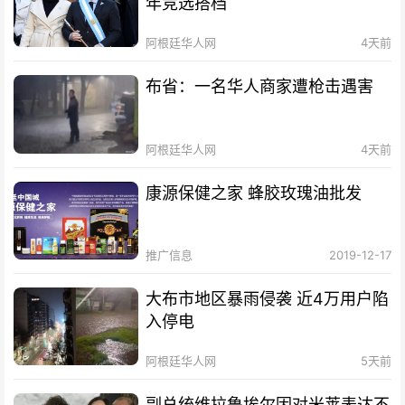
年竞选搭档
阿根廷华人网
4天前
布省：一名华人商家遭枪击遇害
阿根廷华人网
4天前
康源保健之家 蜂胶玫瑰油批发
推广信息
2019-12-17
大布市地区暴雨侵袭 近4万用户陷
入停电
阿根廷华人网
5天前
副总统维拉鲁埃尔因对米莱表达不