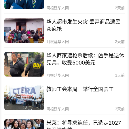
阿根廷华人网
2天前
华人超市发生火灾 丢弃商品遭民
众疯抢
阿根廷华人网
2天前
华人商家遭枪杀后续：凶手是退休
宪兵，收受5000美元
阿根廷华人网
3天前
教师工会本周一举行全国罢工
阿根廷华人网
3天前
米莱：将寻求连任，已选定2027