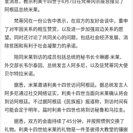
室消息，教宗利奥十四世于6月7日在梵蒂冈宗座宫接见了
阿根廷总统米莱。
梵蒂冈在一份公告中表示，在双方的友好会谈中，重申
了对牢固关系的相互赞赏，以及进一步加强双边关系的愿
望。同时还讨论了共同关心的问题，包括社会经济发展、消
除贫困和有利于社会凝聚力的承诺。
陪同米莱到访的成员包括总统府秘书长卡琳娜·米莱、
外交部长韦尔泰因、总统发言人阿多尼，以及驻梵蒂冈大使
贝尔特拉米诺。
据悉，米莱邀请利奥十四世访问阿根廷。据总统发言人
阿多尼通过社交网络证实，利奥十四世当面向米莱确认将会
到访阿根廷。不过据阿根廷《民族报》报道称，到访时间有
可能会定于明年，届时利奥十四世也将到访秘鲁和乌拉圭。
据悉，双方的会面持续了45分钟，并按照惯例交换了
礼物。利奥十四世给米莱的礼物是一件圣彼得大教堂的镶嵌