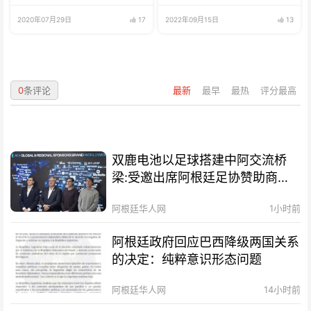
选择
2020年07月29日
17
2022年09月15日
13
0
条评论
最新
最早
最热
评分最高
双鹿电池以足球搭建中阿交流桥
梁:受邀出席阿根廷足协赞助商招
待会！
阿根廷华人网
1小时前
阿根廷政府回应巴西降级两国关系
的决定：纯粹意识形态问题
阿根廷华人网
14小时前