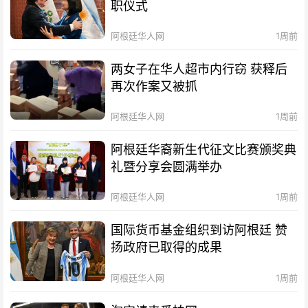
职仪式
阿根廷华人网
1周前
两女子在华人超市内行窃 获释后
再次作案又被抓
阿根廷华人网
1周前
阿根廷华裔新生代征文比赛颁奖典
礼暨分享会圆满举办
阿根廷华人网
1周前
国际货币基金组织到访阿根廷 赞
扬政府已取得的成果
阿根廷华人网
1周前