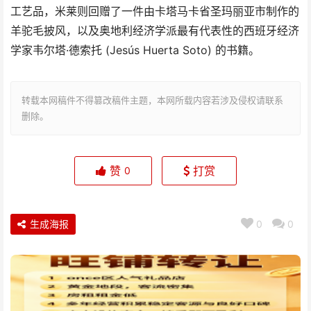
工艺品，米莱则回赠了一件由卡塔马卡省圣玛丽亚市制作的
羊驼毛披风，以及奥地利经济学派最有代表性的西班牙经济
学家韦尔塔·德索托 (Jesús Huerta Soto) 的书籍。
转载本网稿件不得篡改稿件主题，本网所载内容若涉及侵权请联系
删除。
赞
打赏
0
生成海报
0
0