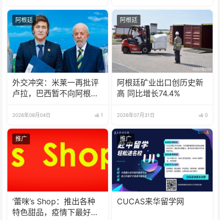
阿根廷
阿根廷
外交冲突：米莱一再批评
阿根廷矿业出口创历史新
卢拉，巴西暂不向阿根廷
高 同比增长74.4%
派驻大使
2026年08月04日
1
2026年07月31日
0
推广
推广
‘蕾咪’s Shop：推出各种
CUCAS来华留学网
特色甜品，疫情下最好的