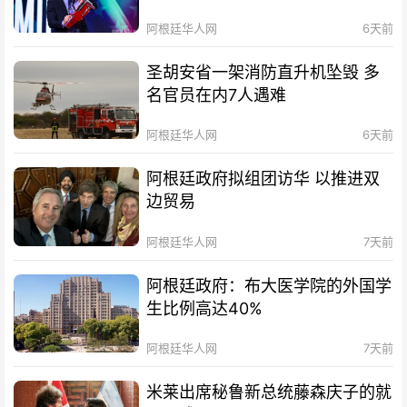
阿根廷华人网
6天前
圣胡安省一架消防直升机坠毁 多
名官员在内7人遇难
阿根廷华人网
6天前
阿根廷政府拟组团访华 以推进双
边贸易
阿根廷华人网
7天前
阿根廷政府：布大医学院的外国学
生比例高达40%
阿根廷华人网
7天前
米莱出席秘鲁新总统藤森庆子的就