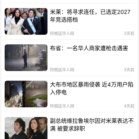
米莱：将寻求连任，已选定2027
年竞选搭档
阿根廷华人网
3天前
布省：一名华人商家遭枪击遇害
阿根廷华人网
3天前
大布市地区暴雨侵袭 近4万用户陷
入停电
阿根廷华人网
4天前
副总统维拉鲁埃尔因对米莱表达不
满 被要求辞职