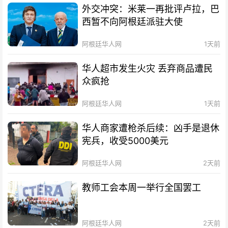
外交冲突：米莱一再批评卢拉，巴
西暂不向阿根廷派驻大使
阿根廷华人网
1天前
华人超市发生火灾 丢弃商品遭民
众疯抢
阿根廷华人网
1天前
华人商家遭枪杀后续：凶手是退休
宪兵，收受5000美元
阿根廷华人网
2天前
教师工会本周一举行全国罢工
阿根廷华人网
2天前