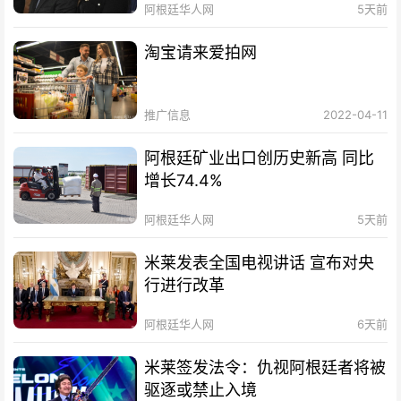
阿根廷华人网
5天前
淘宝请来爱拍网
推广信息
2022-04-11
阿根廷矿业出口创历史新高 同比
增长74.4%
阿根廷华人网
5天前
米莱发表全国电视讲话 宣布对央
行进行改革
阿根廷华人网
6天前
米莱签发法令：仇视阿根廷者将被
驱逐或禁止入境