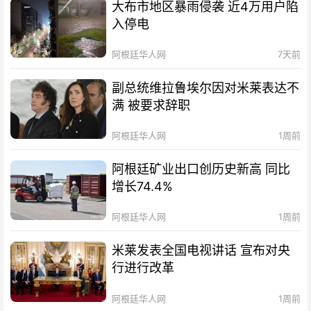
大布市地区暴雨侵袭 近4万用户陷
入停电
阿根廷华人网
7天前
副总统维拉鲁埃尔因对米莱表达不
满 被要求辞职
阿根廷华人网
1周前
阿根廷矿业出口创历史新高 同比
增长74.4%
阿根廷华人网
1周前
米莱发表全国电视讲话 宣布对央
行进行改革
阿根廷华人网
1周前