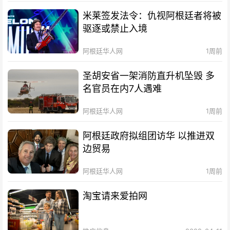
米莱签发法令：仇视阿根廷者将被
驱逐或禁止入境
阿根廷华人网
1周前
圣胡安省一架消防直升机坠毁 多
名官员在内7人遇难
阿根廷华人网
1周前
阿根廷政府拟组团访华 以推进双
边贸易
阿根廷华人网
1周前
淘宝请来爱拍网