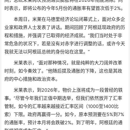
间，总统米莱再次预测通货膨胀将在2026年彻底消除。同
时表示，即将公布的今年5月份的通胀率有望首次低于2%。
本周日，米莱在马德里经济论坛闭幕式上，面对众多企
业家和政界人士发表了讲话。期间回顾了阿根廷现政府的历
程和措施，并强调了已取得的经济成就。“我们当时处于非
常危急的状况下，若是没有对赤字进行调整的话，或许今天
我就无法以阿根廷总统的身份站在这里。”
米莱表示，“面对那种情况，就是纯粹的大刀阔斧改革
时刻，如今奏效了。”他随后提及通胀的下降，这也是其政
府的中心措施和政治资本。
米莱表示，到2026年，物价上涨将成为一段曾经的轶
事。“尽管今年我们正值中期选举，但我们依然放开了汇率
管制，如今的汇率越来越接近汇率区间（1000至1400比
索）下限。政府再赢得一分。如今，原本预测要在5%到7%
的通胀率，预计本月将会跌破2%。到了明年，阿根廷的通