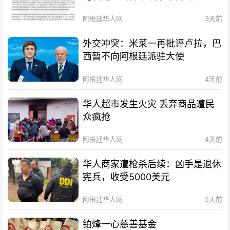
阿根廷华人网
3天前
外交冲突：米莱一再批评卢拉，巴
西暂不向阿根廷派驻大使
阿根廷华人网
4天前
华人超市发生火灾 丢弃商品遭民
众疯抢
阿根廷华人网
4天前
华人商家遭枪杀后续：凶手是退休
宪兵，收受5000美元
阿根廷华人网
5天前
铂烽一心慈善基金