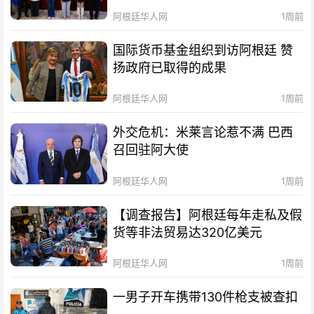
阿根廷华人网
1周前
国际货币基金组织到访阿根廷 赞
扬政府已取得的成果
阿根廷华人网
1周前
外交危机：米莱言论惹不满 巴西
召回驻阿大使
阿根廷华人网
1周前
【调查报告】阿根廷每年走私及假
货等非法贸易达320亿美元
阿根廷华人网
1周前
一男子开车携带130件枪支被查扣