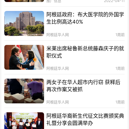
推广信息
2022-04-11
阿根廷政府：布大医学院的外国学
生比例高达40%
阿根廷华人网
1周前
米莱出席秘鲁新总统藤森庆子的就
职仪式
阿根廷华人网
1周前
两女子在华人超市内行窃 获释后
再次作案又被抓
阿根廷华人网
1周前
阿根廷华裔新生代征文比赛颁奖典
礼暨分享会圆满举办