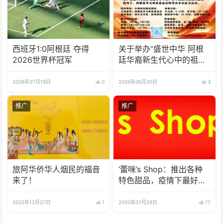
西班牙1:0阿根廷 夺得
关于举办“盛世中华 阿根
2026世界杯冠军
廷华裔新生代心中的祖
(籍)国”征文比赛的通知
2026年07月19日
0
2026年06月30日
3
推广
推广
旅阿华侨华人烟民的福音
‘蕾咪’s Shop：推出各种
来了！
特色甜品，疫情下最好的
选择
2025年12月27日
1
2020年07月29日
17