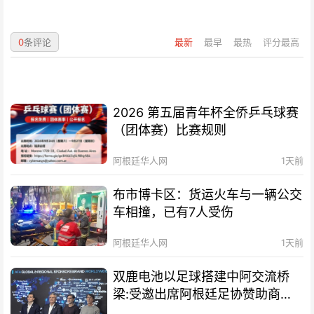
0
条评论
最新
最早
最热
评分最高
2026 第五届青年杯全侨乒乓球赛
（团体赛）比赛规则
阿根廷华人网
1天前
布市博卡区：货运火车与一辆公交
车相撞，已有7人受伤
阿根廷华人网
1天前
双鹿电池以足球搭建中阿交流桥
梁:受邀出席阿根廷足协赞助商招
待会！