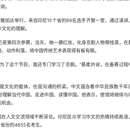
她说。
在雅加达举行，来自印尼15个省的89名选手齐聚一堂，通过演讲
华文化的理解。
是第四次参赛，当天，她一袭红妆，化身京剧人物穆桂英，在
亮、动作利落，将中国传统艺术表现得有板有眼。
了这个节目，我还专门学习了京剧。”蔡柔妗说，在备赛过程
文化的载体，也是沟通的桥梁。中文蕴含着中华民族数千年
好理解当代中国，走进中国、读懂中国。他表示，使馆将继续与
的机会。
国在人文交流领域不断深化。印尼民众学习中文的热情持续高涨
个省份的4655名考生。