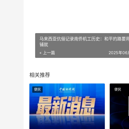
马来西亚伉俪记录南侨机工历史：和平的路要
铺就
« 上一篇
2025年0
相关推荐
便民
便民