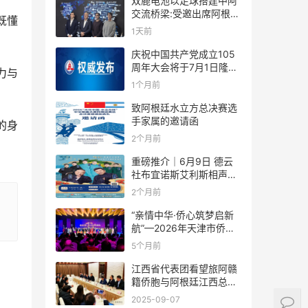
双鹿电池以足球搭建中阿
交流桥梁:受邀出席阿根廷
既懂
足协赞助商招待会！
1天前
庆祝中国共产党成立105
周年大会将于7月1日隆重
力与
举行
1个月前
致阿根廷水立方总决赛选
手家属的邀请函
的身
2个月前
重磅推介｜6月9日 德云
社布宜诺斯艾利斯相声专
场！国风曲艺邂逅南美风
2个月前
情，多元文化狂欢全城集
结！
“亲情中华·侨心筑梦启新
航”—2026年天津市侨界
新春联谊活动成功举办
5个月前
江西省代表团看望旅阿赣
籍侨胞与阿根廷江西总商
会座谈
2025-09-07