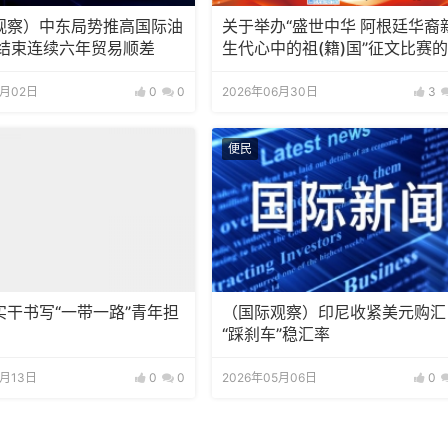
观察）中东局势推高国际油
关于举办“盛世中华 阿根廷华裔
尼结束连续六年贸易顺差
生代心中的祖(籍)国”征文比赛
知
7月02日
0
0
2026年06月30日
3
便民
实干书写“一带一路”青年担
（国际观察）印尼收紧美元购汇
“踩刹车”稳汇率
5月13日
0
0
2026年05月06日
0