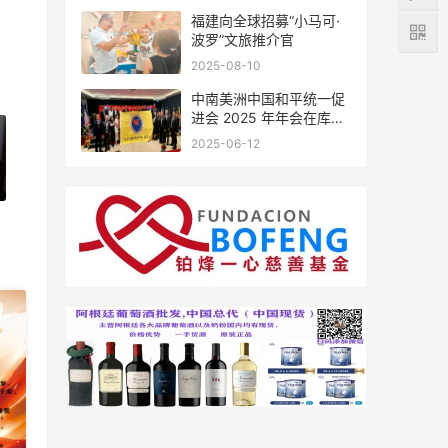
福建向全球招募“小马可·
波罗”文旅推介官
2025-08-10
中南美洲中国和平统一促
进会 2025 年年会在库拉
索圆满举行，共绘反“独”
2025-06-12
促统宏伟蓝图