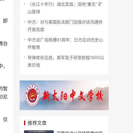
（长江十年行）湖北宜昌：湿地“重生” 矿
山复绿
、即
中方：对与美国执法部门加强对话沟通持
开放态度
中方谈广岛核爆81周年：日方应对历史心
舞台
怀敬畏
导弹库存见底，美军急于研发射程1800公
里巨炮
中，
的智
印尼
，仅
推荐文章