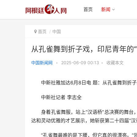
首页
新闻
首页
中国
从孔雀舞到折子戏，印尼青年的“汉
中国新闻网
•
2025-06-09 00:13
•
收藏本文
从孔雀舞到折子戏，印尼青年的
“汉语桥”与“汉语梦”
中新社雅加达6月8日电 题：从孔雀舞到折子戏
中新社记者 李志全
身着孔雀舞服，站上“汉语桥”总决赛的舞台，
达和灵动优雅的才艺展示，她斩获第二十四届“汉
“孔雀舞最难的是下腰，但它真的很漂亮。”领