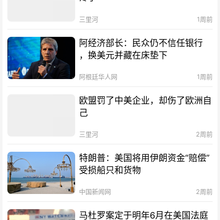
三里河
1周前
阿经济部长：民众仍不信任银行
，换美元并藏在床垫下
阿根廷华人网
1周前
欧盟罚了中美企业，却伤了欧洲自
己
三里河
2周前
特朗普：美国将用伊朗资金“赔偿”
受损船只和货物
中国新闻网
2周前
马杜罗案定于明年6月在美国法庭