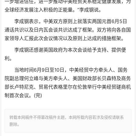
一步增进信任，进一步推动中美经贸关系稳定健康发展，为
全球经济发展注入积极的正能量。”李成钢说。
李成钢表示，中美双方原则上就落实两国元首6月5日
通话共识以及日内瓦会谈共识达成了框架。双方将向各自国
家领导人汇报此次会议情况以及原则上达成的措施框架。
李成钢还感谢英国政府为本次会谈给予支持、提供便
利。
当地时间6月9日至10日，中美经贸中方牵头人、国务
院副总理何立峰与美方牵头人、美国财政部长贝森特及商务
部长卢特尼克、贸易代表格里尔在伦敦举行中美经贸磋商机
制首次会议。(完)
转载本网稿件不得篡改稿件主题，本网所载内容若涉及侵权请联系
删除。