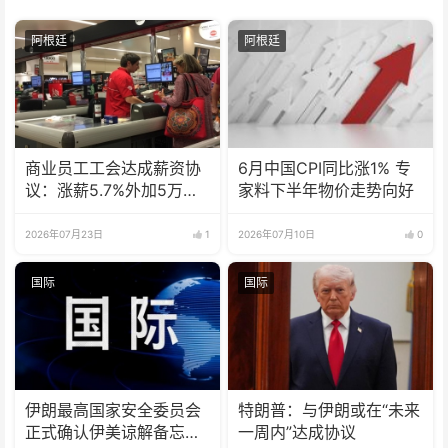
阿根廷
阿根廷
商业员工工会达成薪资协
6月中国CPI同比涨1% 专
议：涨薪5.7%外加5万津
家料下半年物价走势向好
贴
2026年07月23日
1
2026年07月10日
0
国际
国际
伊朗最高国家安全委员会
特朗普：与伊朗或在“未来
正式确认伊美谅解备忘录
一周内”达成协议