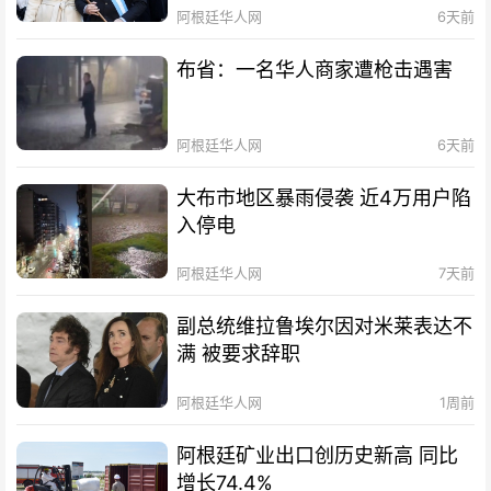
阿根廷华人网
6天前
布省：一名华人商家遭枪击遇害
阿根廷华人网
6天前
大布市地区暴雨侵袭 近4万用户陷
入停电
阿根廷华人网
7天前
副总统维拉鲁埃尔因对米莱表达不
满 被要求辞职
阿根廷华人网
1周前
阿根廷矿业出口创历史新高 同比
增长74.4%