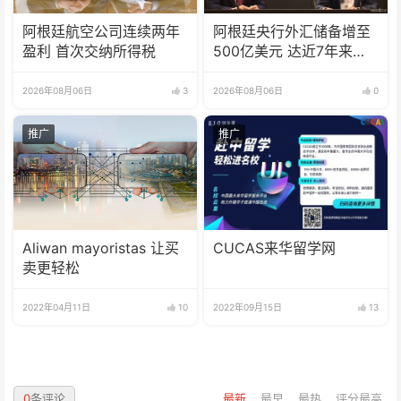
阿根廷航空公司连续两年
阿根廷央行外汇储备增至
盈利 首次交纳所得税
500亿美元 达近7年来最
高水平
2026年08月06日
3
2026年08月06日
0
推广
推广
Aliwan mayoristas 让买
CUCAS来华留学网
卖更轻松
2022年04月11日
10
2022年09月15日
13
0
条评论
最新
最早
最热
评分最高