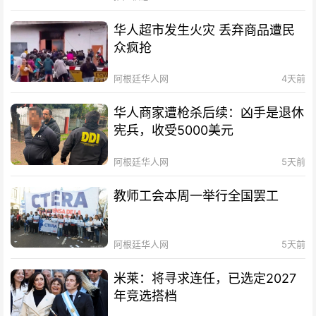
华人超市发生火灾 丢弃商品遭民
众疯抢
阿根廷华人网
4天前
华人商家遭枪杀后续：凶手是退休
宪兵，收受5000美元
阿根廷华人网
5天前
教师工会本周一举行全国罢工
阿根廷华人网
5天前
米莱：将寻求连任，已选定2027
年竞选搭档