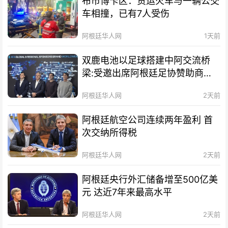
布市博卡区：货运火车与一辆公交
车相撞，已有7人受伤
阿根廷华人网
1天前
双鹿电池以足球搭建中阿交流桥
梁:受邀出席阿根廷足协赞助商招
待会！
阿根廷华人网
2天前
阿根廷航空公司连续两年盈利 首
次交纳所得税
阿根廷华人网
2天前
阿根廷央行外汇储备增至500亿美
元 达近7年来最高水平
阿根廷华人网
2天前