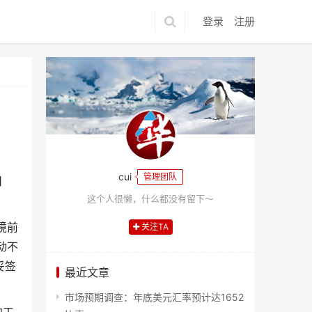
登录
注册
cui
管理团队
日
这个人很懒，什么都没有留下～
境前
关注TA
动不
妥签
最近文章
市场预期调查：年底美元汇率预计达1652