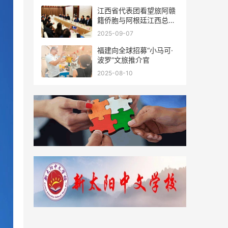
江西省代表团看望旅阿赣
籍侨胞与阿根廷江西总商
会座谈
2025-09-07
福建向全球招募“小马可·
波罗”文旅推介官
2025-08-10