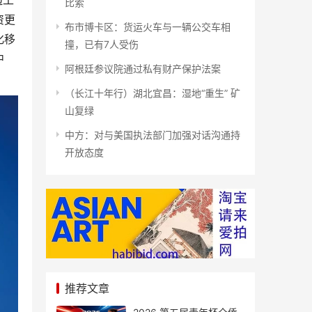
边工
比索
资更
布市博卡区：货运火车与一辆公交车相
化移
撞，已有7人受伤
中
阿根廷参议院通过私有财产保护法案
（长江十年行）湖北宜昌：湿地“重生” 矿
山复绿
中方：对与美国执法部门加强对话沟通持
开放态度
推荐文章