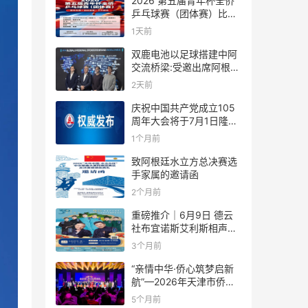
2026 第五届青年杯全侨
乒乓球赛（团体赛）比赛
规则
1天前
双鹿电池以足球搭建中阿
交流桥梁:受邀出席阿根廷
足协赞助商招待会！
2天前
庆祝中国共产党成立105
周年大会将于7月1日隆重
举行
1个月前
致阿根廷水立方总决赛选
手家属的邀请函
2个月前
重磅推介｜6月9日 德云
社布宜诺斯艾利斯相声专
场！国风曲艺邂逅南美风
3个月前
情，多元文化狂欢全城集
结！
“亲情中华·侨心筑梦启新
航”—2026年天津市侨界
新春联谊活动成功举办
5个月前