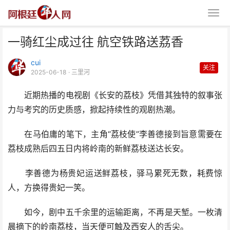
一骑红尘成过往 航空铁路送荔香
cui
关注
2025-06-18
· 三里河
近期热播的电视剧《长安的荔枝》凭借其独特的叙事张
力与考究的历史质感，掀起持续性的观剧热潮。
一骑红尘成过往 航空铁路送荔香
在马伯庸的笔下，主角“荔枝使”李善德接到旨意需要在
荔枝成熟后四五日内将岭南的新鲜荔枝送达长安。
李善德为杨贵妃运送鲜荔枝，驿马累死无数，耗费惊
人，方换得贵妃一笑。
如今，剧中五千余里的运输距离，不再是天堑。一枚清
晨摘下的岭南荔枝，当天便可触及西安人的舌尖。