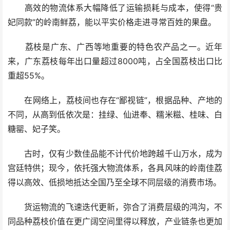
高效的物流体系大幅降低了运输损耗与成本，使得“贵
妃同款”的岭南鲜荔，能以平实价格走进寻常百姓的果盘。
荔枝是广东、广西等地重要的特色农产品之一。近年
来，广东荔枝每年出口量超过8000吨，占全国荔枝出口比
重超55%。
在网络上，荔枝间也存在“鄙视链”，根据品种、产地的
不同，从高到低依次是：挂绿、仙进奉、糯米糍、桂味、白
糖罂、妃子笑。
古时，仅有少数佳品能不计代价地跨越千山万水，成为
宫廷特供；现今，依托强大物流体系，各具风味的岭南佳荔
得以高效、低损地抵达全国乃至全球不同层级的消费市场。
货运物流的飞速迭代更新，弥合了消费层级的鸿沟，不
同品种荔枝价值在更广阔空间里得以释放，产业链条也更加