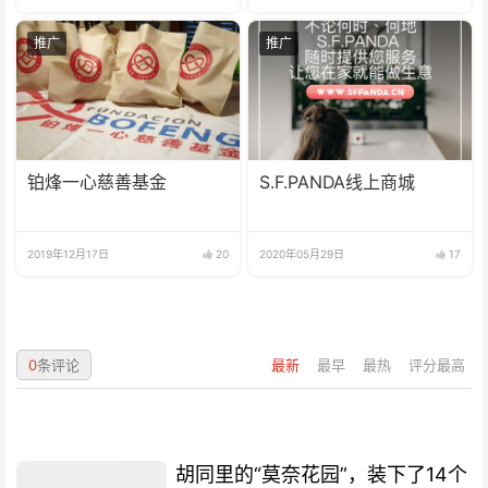
推广
推广
铂烽一心慈善基金
S.F.PANDA线上商城
2019年12月17日
20
2020年05月29日
17
0
条评论
最新
最早
最热
评分最高
胡同里的“莫奈花园”，装下了14个