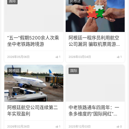
国际
阿根廷
“五一”假期5200余人次乘
阿根廷一程序员利用航空
坐中老铁路跨境游
公司漏洞 骗取机票周游世
界
2026年05月06日
1
2026年03月04日
1
阿根廷
国际
阿根廷航空公司连续第二
中老铁路通车四周年：一
年实现盈利
条多维度的“国际网红”铁
路
2026年02月26日
1
2025年12月03日
0