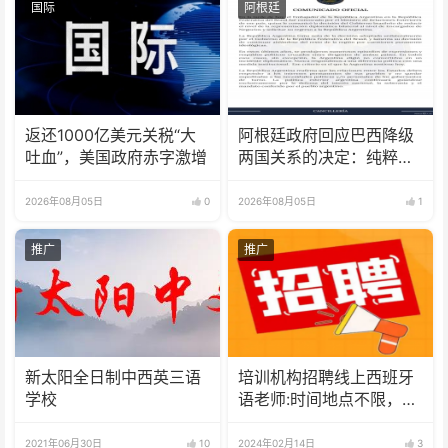
国际
阿根廷
返还1000亿美元关税“大
阿根廷政府回应巴西降级
吐血”，美国政府赤字激增
两国关系的决定：纯粹意
识形态问题
2026年08月05日
0
2026年08月05日
1
推广
推广
新太阳全日制中西英三语
培训机构招聘线上西班牙
学校
语老师:时间地点不限，可
兼职可全职
2021年06月30日
10
2024年02月14日
3