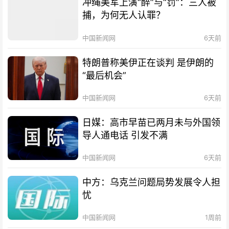
冲绳美军上演“醉”与“罚”：三人被
捕，为何无人认罪？
中国新闻网
6天前
特朗普称美伊正在谈判 是伊朗的
“最后机会”
中国新闻网
6天前
日媒：高市早苗已两月未与外国领
导人通电话 引发不满
中国新闻网
6天前
中方：乌克兰问题局势发展令人担
忧
中国新闻网
1周前