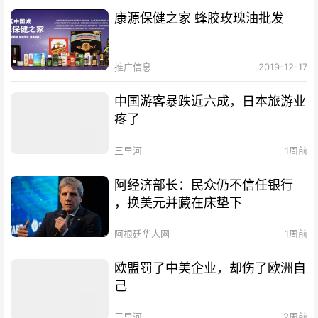
康源保健之家 蜂胶玫瑰油批发
推广信息
2019-12-17
中国游客暴跌近六成，日本旅游业
疼了
三里河
1周前
阿经济部长：民众仍不信任银行
，换美元并藏在床垫下
阿根廷华人网
1周前
欧盟罚了中美企业，却伤了欧洲自
己
三里河
2周前