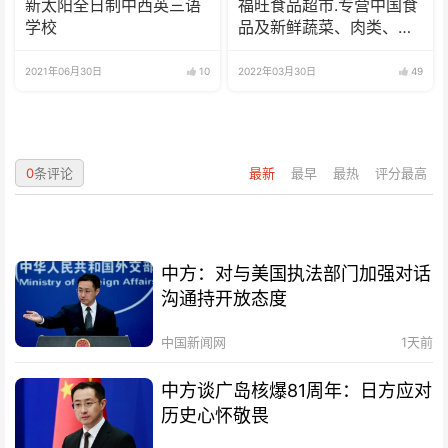
新太阳全日制中西英三语
福旺食品超市.专营中国食
学校
品及新鲜蔬菜、肉类、
鱼、海鲜
2021年06月30日
10
2022年03月30日
49
0
条评论
最新
最早
最热
评分最高
中方：对与美国执法部门加强对话
沟通持开放态度
中国新闻网
1天前
中方谈广岛核爆81周年：日方应对
历史心怀敬畏