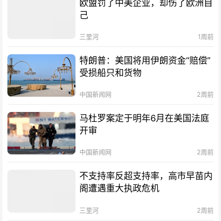
欧盟罚了中美企业，却伤了欧洲自
己
三里河
1周前
特朗普：美国将用伊朗资金“赔偿”
受损船只和货物
中国新闻网
2周前
马杜罗案定于明年6月在美国法庭
开审
中国新闻网
2周前
不支持率反超支持率，高市早苗内
阁遭遇重大执政危机
三里河
2周前