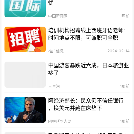
忧
中国新闻网
1周前
培训机构招聘线上西班牙语老师:
时间地点不限，可兼职可全职
推广信息
2024-02-14
中国游客暴跌近六成，日本旅游业
疼了
三里河
1周前
阿经济部长：民众仍不信任银行
，换美元并藏在床垫下
阿根廷华人网
1周前